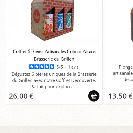
Coffret 6 Bières Artisanales Colmar Alsace
Brasserie du Grillen
Plonge
5
/
5
-
1
avis
artisanal
Dégustez 6 bières uniques de la Brasserie
déco
du Grillen avec notre Coffret Découverte.
Parfait pour explorer ...
26,00 €
13,50 €