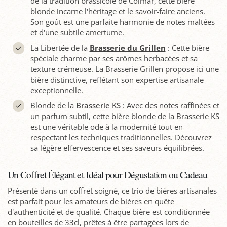
de la tradition brassicole de Colmar, cette bière
blonde incarne l'héritage et le savoir-faire anciens.
Son goût est une parfaite harmonie de notes maltées
et d'une subtile amertume.
La Libertée de la
Brasserie du Grillen
: Cette bière
spéciale charme par ses arômes herbacées et sa
texture crémeuse. La Brasserie Grillen propose ici une
bière distinctive, reflétant son expertise artisanale
exceptionnelle.
Blonde de la
Brasserie KS
: Avec des notes raffinées et
un parfum subtil, cette bière blonde de la Brasserie KS
est une véritable ode à la modernité tout en
respectant les techniques traditionnelles. Découvrez
sa légère effervescence et ses saveurs équilibrées.
Un Coffret Élégant et Idéal pour Dégustation ou Cadeau
Présenté dans un coffret soigné, ce trio de bières artisanales
est parfait pour les amateurs de bières en quête
d'authenticité et de qualité. Chaque bière est conditionnée
en bouteilles de 33cl, prêtes à être partagées lors de