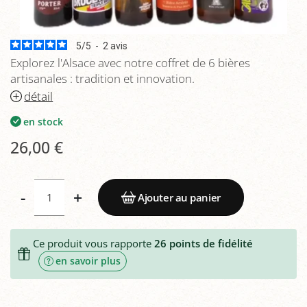
5
/
5
-
2
avis
Explorez l'Alsace avec notre coffret de 6 bières
artisanales : tradition et innovation.
détail
en stock
26,00 €
-
+
Ajouter au panier
Ce produit vous rapporte
26
points de fidélité
en savoir plus