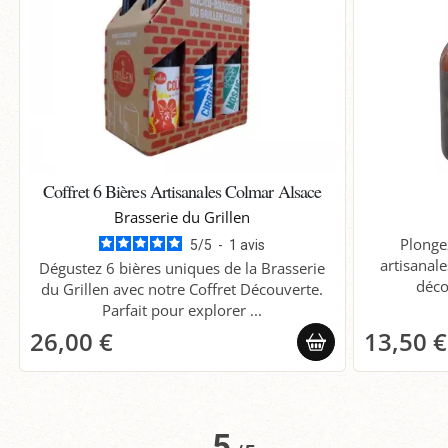
Coffret 6 Bières Artisanales Colmar Alsace
Brasserie du Grillen
Plonge
5
/
5
-
1
avis
artisanal
Dégustez 6 bières uniques de la Brasserie
déco
du Grillen avec notre Coffret Découverte.
Parfait pour explorer ...
26,00 €
13,50 €
5