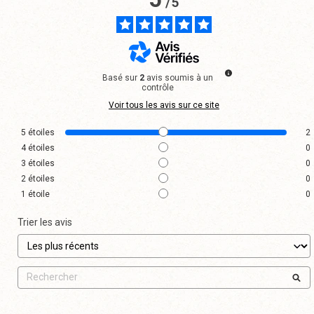
/
5
Basé sur
2
avis soumis à un
contrôle
Voir tous les avis sur ce site
5
étoiles
2
4
étoiles
0
3
étoiles
0
2
étoiles
0
1
étoile
0
Trier les avis