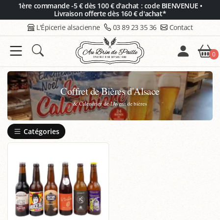
Panneau de gestion des cookies
1ère commande -5 € dès 100 € d'achat : code BIENVENUE •
Livraison offerte dès 160 € d'achat*
L'Épicerie alsacienne
03 89 23 35 36
Contact
0
Coffret de Bières d'Alsace
& Calendrier de l'Avent de bières
Catégories