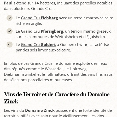
Paul
s'étend sur 14 hectares, incluant des parcelles notables
dans plusieurs Grands Crus :
Le
Grand Cru
Eichberg
avec un terroir marno-calcaire
riche en argile.
Le
Grand Cru
Pfersigberg
, un terroir marno-gréseux
sur les communes de Wettolsheim et d’Eguisheim.
Le
Grand Cru
Goldert
à Gueberschwihr, caractérisé
par des sols limoneux-calcaire.
En plus de ces Grands Crus, le domaine exploite des lieux-
dits réputés comme le Wasserfall, le Holtzweg,
Diebmannswinkel et le Tallmatten, offrant des vins fins issus
de sélections parcellaires minutieuses.
Vins de Terroir et de Caractère du Domaine
Zinck
Les vins du
Domaine Zinck
possèdent une forte identité de
terroir, vinifiés avec soin pour le vieillissement. Les vins