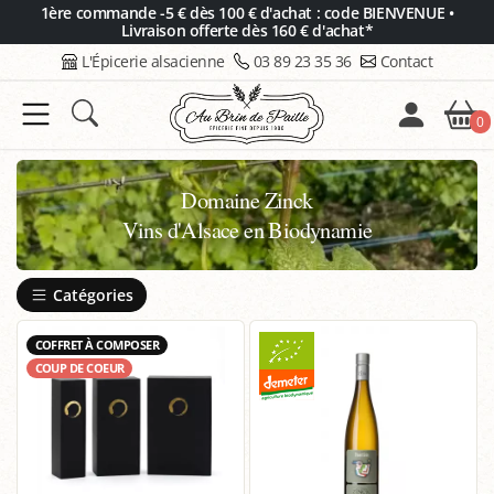
Panneau de gestion des cookies
1ère commande -5 € dès 100 € d'achat : code BIENVENUE •
Livraison offerte dès 160 € d'achat*
L'Épicerie alsacienne
03 89 23 35 36
Contact
0
Domaine Zinck
Vins d'Alsace en Biodynamie
Catégories
COFFRET À COMPOSER
COUP DE COEUR