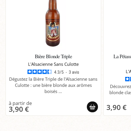
Bière Blonde Triple
La Pétass
L'Alsacienne Sans Culotte
L'
4.3
/
5
-
3
avis
Dégustez la Bière Triple de l'Alsacienne sans
Culotte : une bière blonde aux arômes
Découvrez 
boisés ...
blonde cla
3,90 €
3,90 €