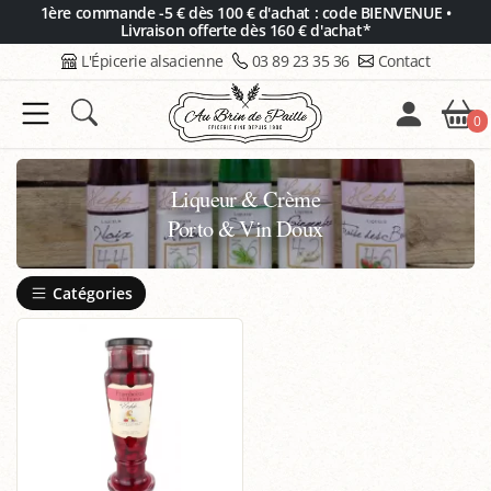
Panneau de gestion des cookies
1ère commande -5 € dès 100 € d'achat : code BIENVENUE •
Livraison offerte dès 160 € d'achat*
L'Épicerie alsacienne
03 89 23 35 36
Contact
0
Liqueur & Crème
Porto & Vin Doux
Catégories