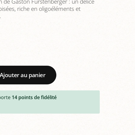
in de Gaston Furstenberger : un délice
isées, riche en oligoéléments et
.
Ajouter au panier
porte
14
points de fidélité