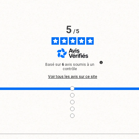
anier
Panier
P
5
/
5
Basé sur
6
avis soumis à un
contrôle
Voir tous les avis sur ce site