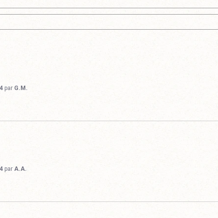
4
par
G.M.
4
par
A.A.