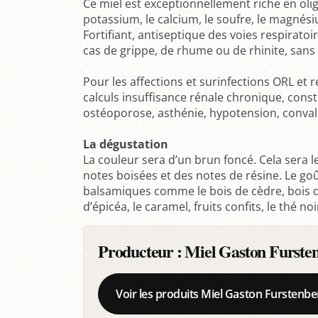
Ce miel est exceptionnellement riche en o
potassium, le calcium, le soufre, le magnésium
Fortifiant, antiseptique des voies respirato
cas de grippe, de rhume ou de rhinite, sans 
Pour les affections et surinfections ORL et re
calculs insuffisance rénale chronique, const
ostéoporose, asthénie, hypotension, conval
La dégustation
La couleur sera d’un brun foncé. Cela sera le
notes boisées et des notes de résine. Le goû
balsamiques comme le bois de cèdre, bois de
d’épicéa, le caramel, fruits confits, le thé noir
Producteur :
Miel Gaston Furste
Voir les produits Miel Gaston Furstenbe