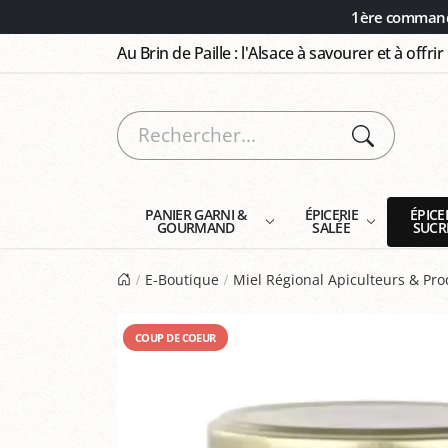
Panneau de gestion des cookies
1ère commande
Au Brin de Paille : l'Alsace à savourer et à offrir
PANIER GARNI &
ÉPICERIE
ÉPICE
GOURMAND
SALÉE
SUCR
E-Boutique
Miel Régional Apiculteurs & Pr
COUP DE COEUR