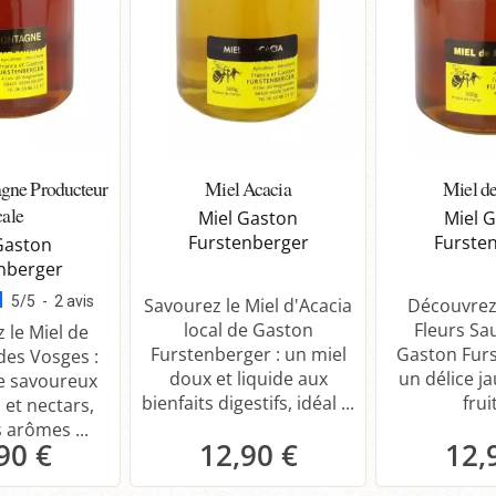
gne Producteur
Miel Acacia
Miel de
cale
Miel Gaston
Miel 
Furstenberger
Furste
Gaston
nberger
5
/
5
-
2
avis
Savourez le Miel d'Acacia
Découvrez 
local de Gaston
Fleurs Sa
 le Miel de
Furstenberger : un miel
Gaston Furs
es Vosges :
doux et liquide aux
un délice j
e savoureux
bienfaits digestifs, idéal ...
fruit
 et nectars,
 arômes ...
90 €
12,90 €
12,