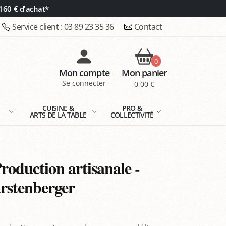
160 € d'achat*
Service client :
03 89 23 35 36
Contact
0
Mon compte
Mon panier
Se connecter
0,00 €
E
CUISINE &
PRO &
ARTS DE LA TABLE
COLLECTIVITÉ
roduction artisanale -
rstenberger