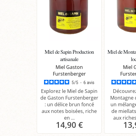
Miel de Sapin Production
Miel de Monta
artisanale
lo
Miel Gaston
Miel 
Furstenberger
Furste
5
/
5
-
6
avis
Explorez le Miel de Sapin
Découvrez
de Gaston Furstenberger
Montagne d
: un délice brun foncé
un mélang
aux notes boisées, riche
de miellats
en ...
aux riches
14,90 €
13,