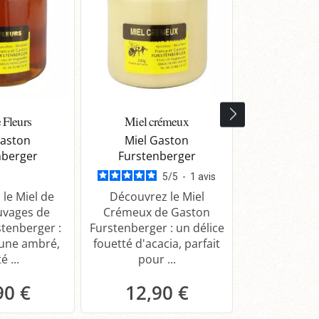
 Fleurs
Miel crémeux
Miel d'Acacia 
Gaston
Miel Gaston
Le Ruc
nberger
Furstenberger
Schaue
5
/
5
-
1
avis
le Miel de
Découvrez le Miel
Savourez le M
uvages de
Crémeux de Gaston
du Schauenbe
tenberger :
Furstenberger : un délice
doux et trans
aune ambré,
fouetté d'acacia, parfait
en fructose 
é ...
pour ...
idéal p
90 €
12,90 €
9,0