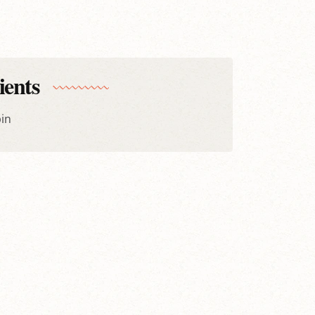
ients
pin