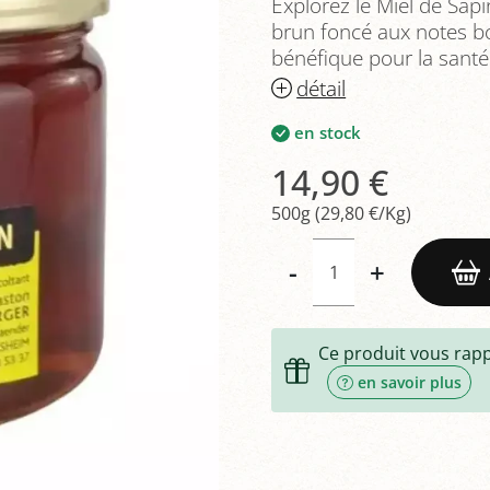
Explorez le Miel de Sap
brun foncé aux notes bo
bénéfique pour la santé
détail
en stock
14,90 €
500g (29,80 €/Kg)
-
+
Ce produit vous rap
en savoir plus