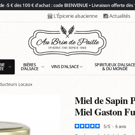
 -5 € dès 100 € d'achat : code BIENVENUE • Livraison offerte dès 
L'Épicerie alsacienne
Actualités
RIE
BIÈRES
SPIRITUEUX D'ALSAC
VINS D'ALSACE
ÉE
D'ALSACE
& DU MONDE
oducteurs Locaux
Miel de Sapin P
Miel Gaston Fu
5
/
5
-
6
avis