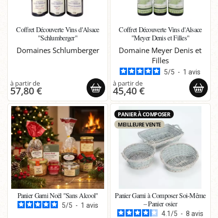
Coffret Découverte Vins d'Alsace
Coffret Découverte Vins d'Alsace
"Schlumberger"
"Meyer Denis et Filles"
Domaines Schlumberger
Domaine Meyer Denis et
Filles
5
/
5
-
1
avis
57,80 €
45,40 €
PANIER À COMPOSER
MEILLEURE VENTE
Panier Garni Noël "Sans Alcool"
Panier Garni à Composer Soi-Même
– Panier osier
5
/
5
-
1
avis
4.1
/
5
-
8
avis