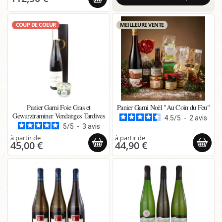
COUP DE COEUR
MEILLEURE VENTE
Panier Garni Foie Gras et
Panier Garni Noël "Au Coin du Feu"
Gewurztraminer Vendanges Tardives
4.5
/
5
-
2
avis
5
/
5
-
3
avis
45,00 €
44,90 €