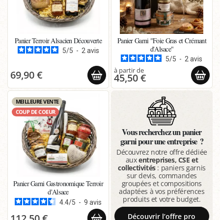
Panier Terroir Alsacien Découverte
Panier Garni "Foie Gras et Crémant
d'Alsace"
5
/
5
-
2
avis
5
/
5
-
2
avis
69,90 €
45,50 €
MEILLEURE VENTE
COUP DE COEUR
Vous recherchez un panier
garni pour une entreprise ?
Découvrez notre offre dédiée
aux
entreprises, CSE et
collectivités
: paniers garnis
sur devis, commandes
Panier Garni Gastronomique Terroir
groupées et compositions
adaptées à vos préférences
d'Alsace
produits et votre budget.
4.4
/
5
-
9
avis
Découvrir l’offre pro
112,50 €