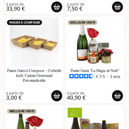
33,90 €
7,50 €
PANIER À COMPOSER
MEILLEURE VENTE
Panier Garni à Composer – Corbeille
Panier Garni "La Magie de Noël"
kraft, Cadeau Gourmand
4.7
/
5
-
3
avis
Personnalisable
3,00 €
40,90 €
MEILLEURE VENTE