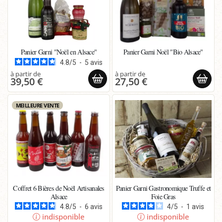
Panier Garni "Noël en Alsace"
Panier Garni Noël "Bio Alsace"
4.8
/
5
-
5
avis
39,50 €
27,50 €
MEILLEURE VENTE
Coffret 6 Bières de Noël Artisanales
Panier Garni Gastronomique Truffe et
Alsace
Foie Gras
4.8
/
5
-
6
avis
4
/
5
-
1
avis
indisponible
indisponible