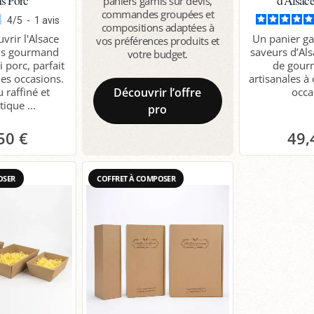
paniers garnis sur devis,
commandes groupées et
4
/
5
-
1
avis
compositions adaptées à
vrir l'Alsace
Un panier ga
vos préférences produits et
lis gourmand
saveurs d’Al
votre budget.
i porc, parfait
de gour
les occasions.
artisanales à 
 raffiné et
Découvrir l’offre
occa
ique ...
pro
50 €
49,
anier
P
OSER
COFFRET À COMPOSER