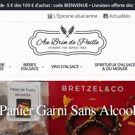
 -5 € dès 100 € d'achat : code BIENVENUE • Livraison offerte dès 
L'Épicerie alsacienne
Actualités
RIE
BIÈRES
SPIRITUEUX D'ALSAC
VINS D'ALSACE
ÉE
D'ALSACE
& DU MONDE
Panier Garni Sans Alcoo