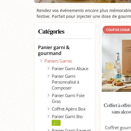
Rendez vos événements encore plus mémorables 
festive. Parfait pour injecter une dose de gour
Catégories
COUP DE COEUR
Panier garni &
gourmand
Paniers Garnis
Panier Garni Alsace
Panier Garni
Personnalisé à
Composer
Panier Garni Foie
Gras
Coffret à offrir
Coffret Apéro Box
sans alcoo
Panier Garni Bio
Coffret gour
Panier Garni Saveurs