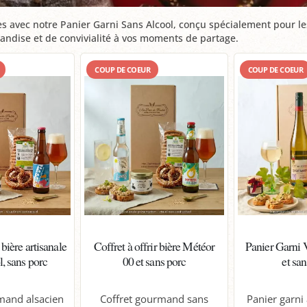
avec notre Panier Garni Sans Alcool, conçu spécialement pour l
mandise et de convivialité à vos moments de partage.
COUP DE COEUR
COUP DE COEUR
 bière artisanale
Coffret à offrir bière Météor
Panier Garni 
l, sans porc
00 et sans porc
et sa
mand alsacien
Coffret gourmand sans
Panier garni