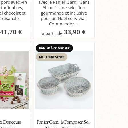
s porc avec vin
avec le Panier Garni "Sans
 tartinables,
Alcool". Une sélection
el chocolat et
gourmande et inclusive
artisanale.
pour un Noël convivial.
Commandez ...
41,70 €
33,90 €
anier
Panier
PANIER À COMPOSER
MEILLEURE VENTE
ni Douceurs
Panier Garni à Composer Soi-
e Sucrées
Même – Panier osier