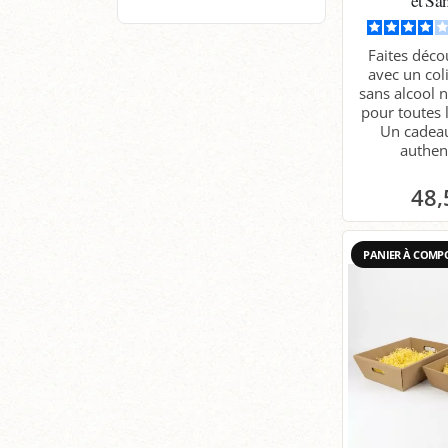
Faites décou
avec un co
sans alcool n
pour toutes 
Un cadeau
authent
48,
P
PANIER À COMP