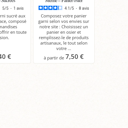
5
/
5
-
1
avis
4.1
/
5
-
8
avis
rni sucré aux
Composez votre panier
sace, composé
garni selon vos envies sur
mandises
notre site : Choisissez un
offrir en toute
panier en osier et
sion.
remplissez-le de produits
artisanaux, le tout selon
votre ...
40 €
7,50 €
anier
Panier