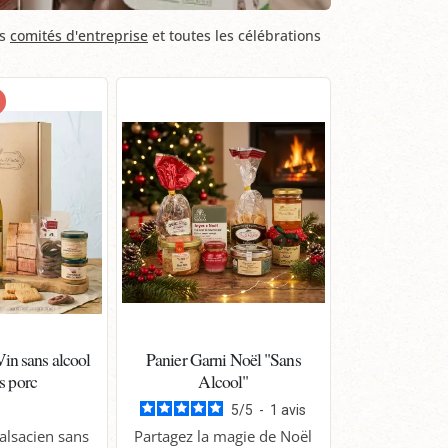
es
comités d'entreprise
et toutes les célébrations
Vin sans alcool
Panier Garni Noël "Sans
ns porc
Alcool"
5
/
5
-
1
avis
 alsacien sans
Partagez la magie de Noël