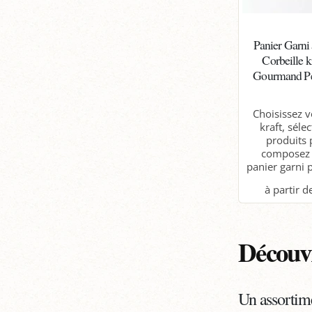
Panier Garni
Corbeille k
Gourmand Pe
Choisissez v
kraft, séle
produits 
composez 
panier garni p
P
Découvr
Un assortim