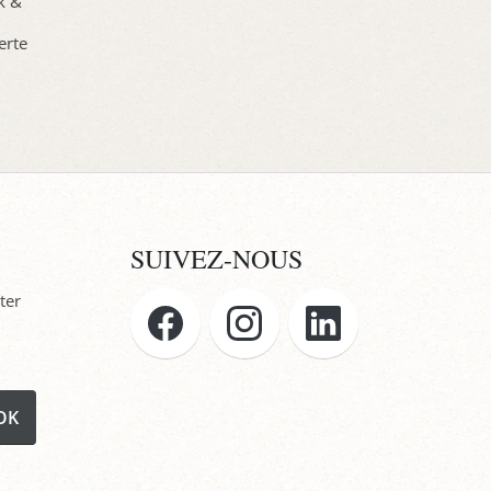
ck &
erte
SUIVEZ-NOUS
ter
OK