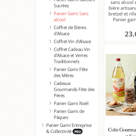
sans alcool 
Sucrées
bière artisan
Panier Garni Sans
bretzel et ril
alcool
Panier gar
Coffret de Bières
23,
d'Alsace
Coffret Vin d'Alsace
P
Coffret Cadeau Vin
d'Alsace et Verres
Traditionnels
Panier Garni Fête
des Mères
Cadeaux
Gourmands Fête des
Pères
Panier Garni Noël
Panier Garni de
Pâques
Panier Garni Entreprise
Colis Gourma
& Collectivité
PRO
et Sa