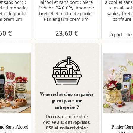
et sans porc :
alcool et sans porc : bière
alcool et san
ale, limonade,
Météor IPA 0.0%, limonade,
sans alcool,
lette de poulet.
bretzel et rillette de poulet.
sablés, bretz
ni premium.
Panier garni premium.
confiture 
60 €
23,60 €
anier
Panier
P
Vous recherchez un panier
garni pour une
entreprise ?
Découvrez notre offre
dédiée aux
entreprises,
nd Sans Alcool
Panier Gar
CSE et collectivités
:
ns Porc
d'Alsac