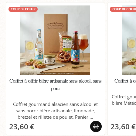
COUP DE COEUR
COUP DE COEU
Coffret à offrir bière artisanale sans alcool, sans
Coffret à o
porc
Coffret gou
bière Météo
Coffret gourmand alsacien sans alcool et
sans porc : bière artisanale, limonade,
bretzel et rillette de poulet. Panier ...
23,60 €
23,60 €