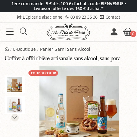
Panneau de gestion des cookies
1ère commande -5 € dès 100 € d'achat : code BIENVENUE •
Livraison offerte dès 160 € d'achat*
L'Épicerie alsacienne
03 89 23 35 36
Contact
0
E-Boutique
Panier Garni Sans Alcool
Coffret à offrir bière artisanale sans alcool, sans porc
COUP DE COEUR