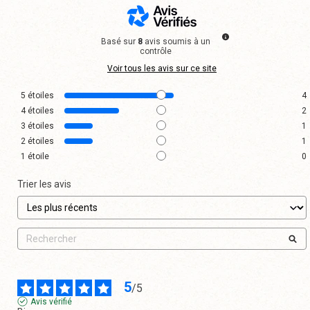
Basé sur
8
avis soumis à un
contrôle
Voir tous les avis sur ce site
5
étoiles
4
4
étoiles
2
3
étoiles
1
2
étoiles
1
1
étoile
0
Trier les avis
5
/
5
Avis vérifié