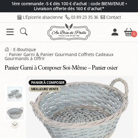
Panneau de gestion des cookies
1ère commande -5 € dès 100 € d'achat : code BIENVENUE •
Livraison offerte dès 160 € d'achat*
L'Épicerie alsacienne
03 89 23 35 36
Contact
0
E-Boutique
Panier Garni & Panier Gourmand Coffrets Cadeaux
Gourmands à Offrir
Panier Garni à Composer Soi-Même – Panier osier
PANIER À COMPOSER
MEILLEURE VENTE