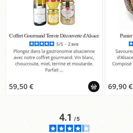
Coffret Gourmand Terroir Découverte d'Alsace
Panier
5
/
5
-
2
avis
Plongez dans la gastronomie alsacienne
Savourez
avec notre coffret gourmand. Vin blanc,
d'Alsac
choucroute, miel, terrine et moutarde.
Composé d
Parfait ...
59,50 €
69,90 €
4.1
/
5