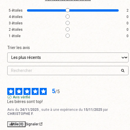
5
étoiles
2
4
étoiles
0
3
étoiles
0
2
étoiles
0
1
étoile
0
Trier les avis
5
/
5
Avis vérifié
Les bières sont top!
Avis du
24/11/2025
, suite à une expérience du
15/11/2025
par
CHRISTOPHE F.
Utile
(0)
Signaler