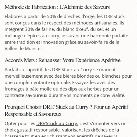
Méthode de Fabrication : L'Alchimie des Saveurs
Élaborés à partir de 50% de drêches d'orge, les DRE’Stuck
sont conçus dans le respect des méthodes artisanales. Ils
intègrent 30% de farine, du blanc d'œuf, du sel, et un
mélange d'épices au curry, assurant une harmonie parfaite
entre tradition et innovation grâce au savoir-faire de la
Vallée de Munster.
Accords Mets : Rehausser Votre Expérience Apéritive
Parfaits à l'apéritif, les DRE’Stuck au Curry se marient
merveilleusement avec des bières blondes ou blanches pour
une complémentarité optimale. Essayez-les avec des
fromages à pâte molle ou des dips aux herbes pour un
contraste savoureux durant vos moments de convivialité.
Pourquoi Choisir DRE’Stuck au Curry ? Pour un Apéritif
Responsable et Savoureux
Opter pour les
DRE’Stuck au Curry
, c’est s'orienter vers un
choix gustatif responsable, valorisant les drêches de la
brasserie tout en enrichissant vos apéritifs de saveurs