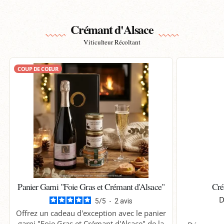
Crémant d'Alsace
Viticulteur Récoltant
COUP DE COEUR
Panier Garni "Foie Gras et Crémant d'Alsace"
Cré
D
5
/
5
-
2
avis
Offrez un cadeau d'exception avec le panier
garni "Foie Gras et Crémant d'Alsace" de la