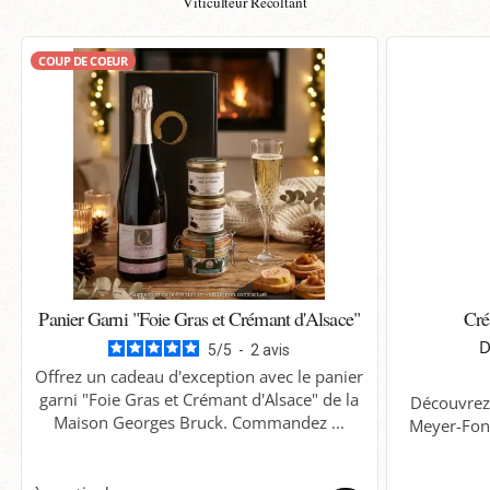
Viticulteur Récoltant
COUP DE COEUR
Panier Garni "Foie Gras et Crémant d'Alsace"
Cré
D
5
/
5
-
2
avis
Offrez un cadeau d'exception avec le panier
garni "Foie Gras et Crémant d'Alsace" de la
Découvrez 
Maison Georges Bruck. Commandez ...
Meyer-Fon