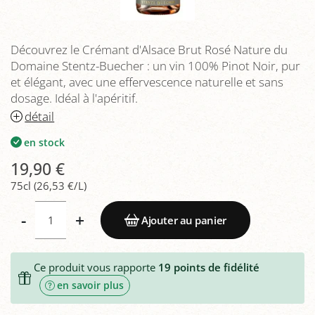
Découvrez le Crémant d'Alsace Brut Rosé Nature du
Domaine Stentz-Buecher : un vin 100% Pinot Noir, pur
et élégant, avec une effervescence naturelle et sans
dosage. Idéal à l'apéritif.
détail
en stock
19,90 €
75cl (26,53 €/L)
-
+
Ajouter au panier
Ce produit vous rapporte
19
points de fidélité
en savoir plus