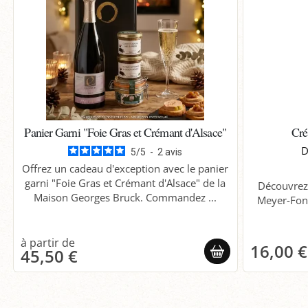
Panier Garni "Foie Gras et Crémant d'Alsace"
Cré
D
5
/
5
-
2
avis
Offrez un cadeau d'exception avec le panier
garni "Foie Gras et Crémant d'Alsace" de la
Découvrez 
Maison Georges Bruck. Commandez ...
Meyer-Fon
16,00 €
45,50 €