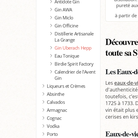
Antidote Gin
pureté aux
Gin AWA
Gin Miclo
Gin Officine
P
Distillerie Artisanale
Découvrez
La Grange
Gin Uberach Hepp
toute sa 
Eau Tonique
Birdie Spirit Factory
Les Eaux-de
Calendrier de l'Avent
Gin
Les
eaux-de-v
Liqueurs et Crèmes
d'authenticité
Absinthe
toutefois, c’e
Calvados
1725 à 1733. D
vin était plus
Armagnac
cerises en kir
Cognac
Vodka
Eaux-de-vie
Porto