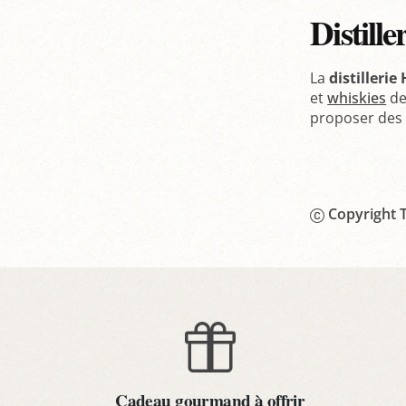
Distille
La
distilleri
et
whiskies
de
proposer des p
Copyright T
Cadeau gourmand à offrir