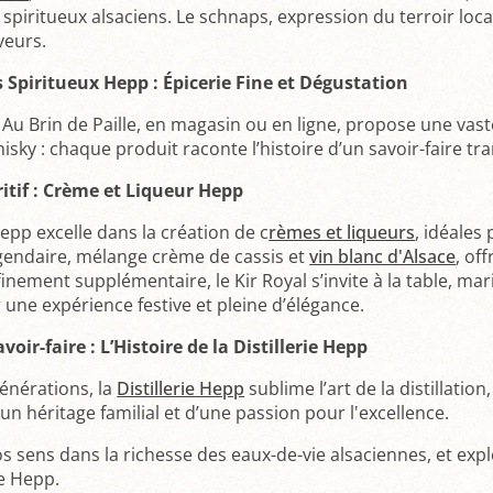
piritueux alsaciens. Le schnaps, expression du terroir loca
veurs.
 Spiritueux Hepp : Épicerie Fine et Dégustation
e Au Brin de Paille, en magasin ou en ligne, propose une va
hisky : chaque produit raconte l’histoire d’un savoir-faire tr
éritif : Crème et Liqueur Hepp
 Hepp excelle dans la création de c
rèmes et liqueurs
, idéales
légendaire, mélange crème de cassis et
vin blanc d'Alsace
, of
inement supplémentaire, le Kir Royal s’invite à la table, ma
r une expérience festive et pleine d’élégance.
voir-faire : L’Histoire de la Distillerie Hepp
générations, la
Distillerie Hepp
sublime l’art de la distillatio
’un héritage familial et d’une passion pour l'excellence.
s sens dans la richesse des eaux-de-vie alsaciennes, et exp
ie Hepp.