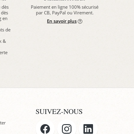
e dès
Paiement en ligne 100% sécurisé
 dès
par CB, PayPal ou Virement.
g en
En savoir plus
nts de
ck &
erte
SUIVEZ-NOUS
ter