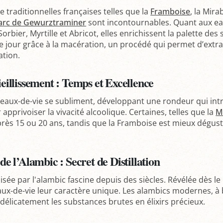
e traditionnelles françaises telles que la
Framboise
, la Mira
rc de Gewurztraminer
sont incontournables. Quant aux eau
 Sorbier, Myrtille et Abricot, elles enrichissent la palette de
le jour grâce à la macération, un procédé qui permet d’extra
lation.
eillissement : Temps et Excellence
s eaux-de-vie se subliment, développant une rondeur qui intr
 apprivoiser la vivacité alcoolique. Certaines, telles que la
M
rès 15 ou 20 ans, tandis que la Framboise est mieux dégusté
de l’Alambic : Secret de Distillation
lisée par l'alambic fascine depuis des siècles. Révélée dès le I
ux-de-vie leur caractère unique. Les alambics modernes, à 
délicatement les substances brutes en élixirs précieux.