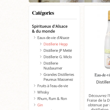
Catégories
Spiritueux d'Alsace
& du monde
Eaux-de-vie d'Alsace
Distillerie Hepp
Distillerie JP Metté
Distillerie G. Miclo
Distillerie
Nusbaumer
Eau-de-vi
Grandes Distilleries
Peureux Massenez
Distill
Fruits à l'eau-de-vie
Whisky
Découvrez l'
Rhum, Rum & Ron
Fraise de la D
Gin
obtenue par 
distillation