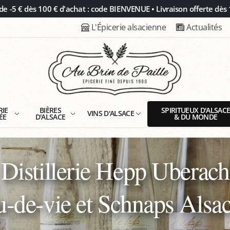
 -5 € dès 100 € d'achat : code BIENVENUE • Livraison offerte dès 
L'Épicerie alsacienne
Actualités
RIE
BIÈRES
SPIRITUEUX D'ALSAC
VINS D'ALSACE
ÉE
D'ALSACE
& DU MONDE
Distillerie Hepp Uberach
-de-vie et Schnaps Alsa