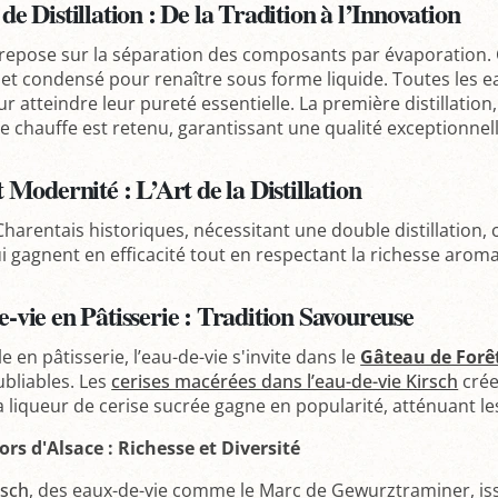
e Distillation : De la Tradition à l’Innovation
n repose sur la séparation des composants par évaporation. 
é et condensé pour renaître sous forme liquide. Toutes les 
our atteindre leur pureté essentielle. La première distillation
e chauffe est retenu, garantissant une qualité exceptionnell
 Modernité : L’Art de la Distillation
harentais historiques, nécessitant une double distillation,
i gagnent en efficacité tout en respectant la richesse aroma
-vie en Pâtisserie : Tradition Savoureuse
 en pâtisserie, l’eau-de-vie s'invite dans le
Gâteau de Forê
ubliables. Les
cerises macérées dans l’eau-de-vie Kirsch
crée
a liqueur de cerise sucrée gagne en popularité, atténuant le
ors d'Alsace : Richesse et Diversité
rsch
, des eaux-de-vie comme le Marc de Gewurztraminer, iss