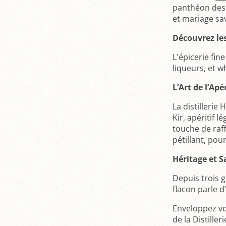
panthéon des s
et mariage sa
Découvrez les
L'épicerie fin
liqueurs, et w
L’Art de l’Ap
La distillerie
Kir, apéritif 
touche de raff
pétillant, pou
Héritage et Sa
Depuis trois 
flacon parle d
Enveloppez vo
de la Distiller