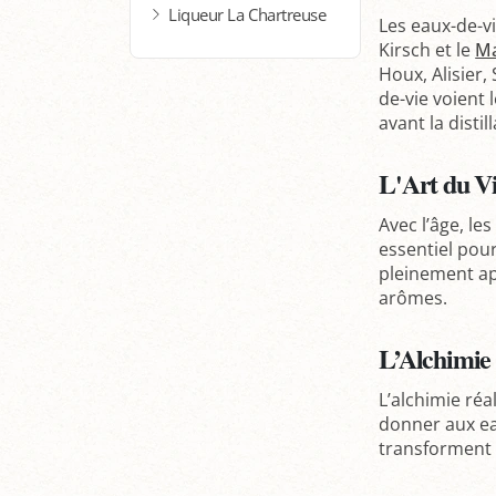
Liqueur La Chartreuse
Les eaux-de-vi
Kirsch et le
Ma
Houx, Alisier,
de-vie voient 
avant la distil
L'Art du Vi
Avec l’âge, le
essentiel pour
pleinement ap
arômes.
L’Alchimie 
L’alchimie réa
donner aux ea
transforment 