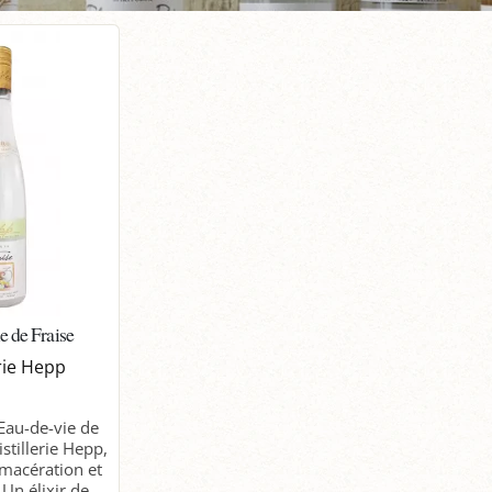
e de Fraise
erie Hepp
Eau-de-vie de
istillerie Hepp,
macération et
. Un élixir de