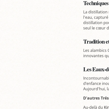
Techniques d
La distillatio
l'eau, captur
distillation p
seul le cœur d
Tradition et
Les alambics C
innovantes qu
Les Eaux-de
Incontournable
d’enfance ino
Aujourd'hui, l
D'autres Trés
Au-delà du
Ki