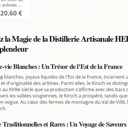
 arômes ...
20,60 €
anier
 la Magie de la Distillerie Artisanale H
Splendeur
-vie Blanches : Un Trésor de l'Est de la France
ie
blanches, joyaux liquides de l'Est de la France, incarnent
 et d'originalité des arômes. Parmi elles, le Kirsch se dist
st au XVIIIe siècle que sa production s’affirme avec des bac
ans les vallées vosgiennes, le Kirsch a prospéré, tandis que d
 en vogue. Au cœur des fermes de montagne du Val de Villé, 
sch.
 Traditionnelles et Rares : Un Voyage de Saveurs