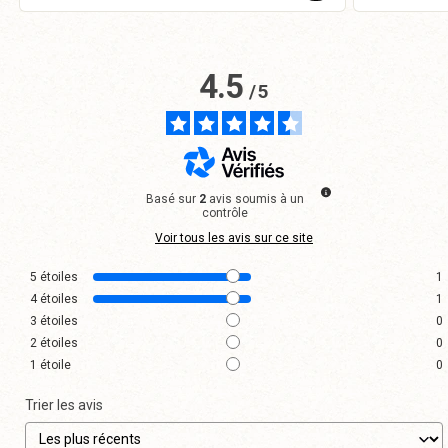
4.5
/
5
Basé sur
2
avis soumis à un
contrôle
Voir tous les avis sur ce site
5
étoiles
1
4
étoiles
1
3
étoiles
0
2
étoiles
0
1
étoile
0
Trier les avis