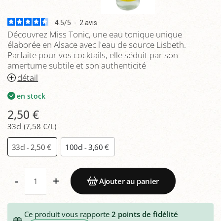
4.5
/
5
-
2
avis
Découvrez Miss Tonic, une eau tonique unique
élaborée en Alsace avec l'eau de source Lisbeth.
Parfaite pour vos cocktails, elle séduit par son
amertume subtile et son authenticité
détail
en stock
2,50 €
33cl (7,58 €/L)
33cl - 2,50 €
100cl - 3,60 €
-
+
Ajouter au panier
Ce produit vous rapporte
2
points de fidélité