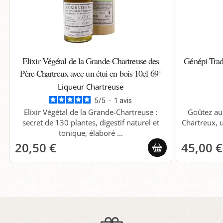
Elixir Végétal de la Grande-Chartreuse des
Génépi Tradi
Père Chartreux avec un étui en bois 10cl 69°
Liqueur Chartreuse
5
/
5
-
1
avis
Elixir Végétal de la Grande-Chartreuse :
Goûtez au
secret de 130 plantes, digestif naturel et
Chartreux, u
tonique, élaboré ...
20,50 €
45,00 €