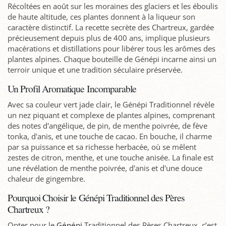
Récoltées en août sur les moraines des glaciers et les éboulis
de haute altitude, ces plantes donnent à la liqueur son
caractère distinctif. La recette secrète des Chartreux, gardée
précieusement depuis plus de 400 ans, implique plusieurs
macérations et distillations pour libérer tous les arômes des
plantes alpines. Chaque bouteille de Génépi incarne ainsi un
terroir unique et une tradition séculaire préservée.
Un Profil Aromatique Incomparable
Avec sa couleur vert jade clair, le Génépi Traditionnel révèle
un nez piquant et complexe de plantes alpines, comprenant
des notes d'angélique, de pin, de menthe poivrée, de fève
tonka, d'anis, et une touche de cacao. En bouche, il charme
par sa puissance et sa richesse herbacée, où se mêlent
zestes de citron, menthe, et une touche anisée. La finale est
une révélation de menthe poivrée, d'anis et d'une douce
chaleur de gingembre.
Pourquoi Choisir le Génépi Traditionnel des Pères
Chartreux ?
Opter pour le
Génépi
Traditionnel des Pères Chartreux, c’est