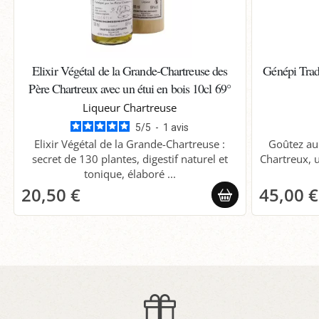
Elixir Végétal de la Grande-Chartreuse des
Génépi Tradi
Père Chartreux avec un étui en bois 10cl 69°
Liqueur Chartreuse
5
/
5
-
1
avis
Elixir Végétal de la Grande-Chartreuse :
Goûtez au
secret de 130 plantes, digestif naturel et
Chartreux, u
tonique, élaboré ...
20,50 €
45,00 €