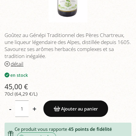
Goûtez au Génépi Traditionnel des Pères Chartreux,
une liqueur légendaire des Alpes, distillée depuis 1605.
Savourez ses arômes herbacés complexes et sa
tradition inégalée.
détail
en stock
45,00 €
70cl (64,29 €/L)
-
+
Ajouter au panier
Ce produit vous rapporte
45
points de fidélité