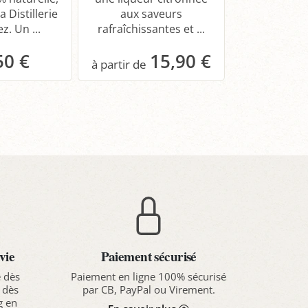
Café de la 
a Distillerie
aux saveurs
Hepp, un mél
. Un ...
rafraîchissantes et ...
de douceur 
de caf
50 €
15,90 €
19,
anier
Panier
Pa
vie
Paiement sécurisé
e dès
Paiement en ligne 100% sécurisé
 dès
par CB, PayPal ou Virement.
g en