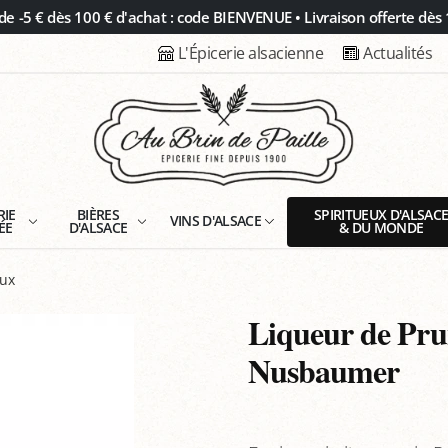
 -5 € dès 100 € d'achat : code BIENVENUE • Livraison offerte dès 
L'Épicerie alsacienne
Actualités
RIE
BIÈRES
SPIRITUEUX D'ALSAC
VINS D'ALSACE
ÉE
D'ALSACE
& DU MONDE
oux
Liqueur de Prune
Nusbaumer