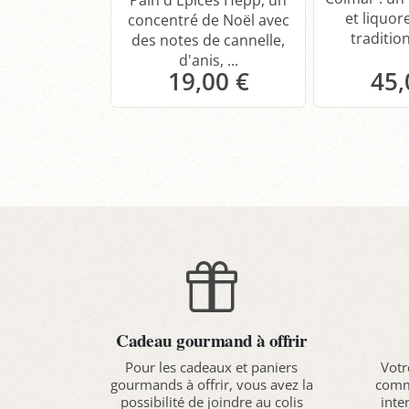
Pain d'Épices Hepp, un
et liquore
concentré de Noël avec
tradition
des notes de cannelle,
d'anis, ...
19,00 €
45,
Panier
P
Cadeau gourmand à offrir
Pour les cadeaux et paniers
Votr
gourmands à offrir, vous avez la
comma
possibilité de joindre au colis
inte