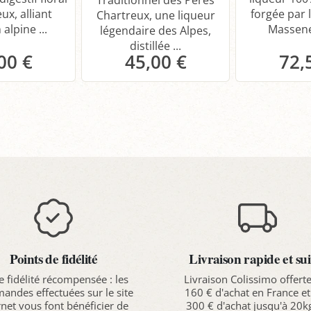
Traditionnel des Pères
ux, alliant
forgée par l
Chartreux, une liqueur
 alpine ...
Massenez
légendaire des Alpes,
distillée ...
00 €
45,00 €
72,
anier
Panier
P
Points de fidélité
Livraison rapide et sui
e fidélité récompensée : les
Livraison Colissimo offert
ndes effectuées sur le site
160 € d'achat en France et
rnet vous font bénéficier de
300 € d'achat jusqu'à 20k