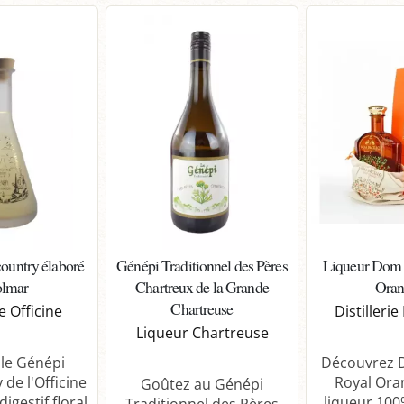
ountry élaboré
Génépi Traditionnel des Pères
Liqueur Dom 
olmar
Chartreux de la Grande
Ora
Chartreuse
ie Officine
Distilleri
Liqueur Chartreuse
 le Génépi
Découvrez 
de l'Officine
Royal Ora
Goûtez au Génépi
igestif floral
liqueur 100