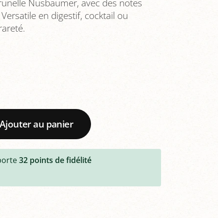
Prunelle Nusbaumer, avec des notes
rsatile en digestif, cocktail ou
rareté.
Ajouter au panier
porte
32
points de fidélité