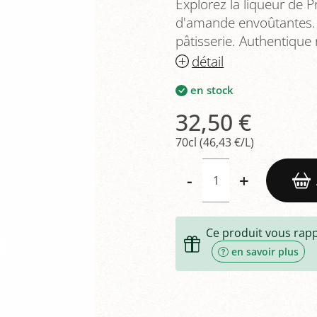
Explorez la liqueur de 
d'amande envoûtantes. Ve
pâtisserie. Authentique 
détail
en stock
32,50 €
70cl (46,43 €/L)
-
+
Ce produit vous rap
en savoir plus