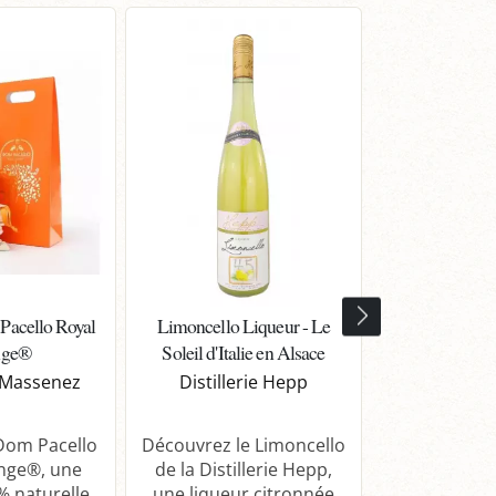
Pacello Royal
Limoncello Liqueur - Le
Liqueur Café
nge®
Soleil d'Italie en Alsace
Découverte 
Caféi
e Massenez
Distillerie Hepp
Distille
Dom Pacello
Découvrez le Limoncello
nge®, une
de la Distillerie Hepp,
Savourez la
% naturelle,
une liqueur citronnée