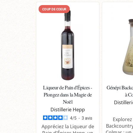
COUP DE COEUR
Liqueur de Pain d'Épices -
Génépi Backc
Plongez dans la Magie de
à C
Noël
Distiller
Distillerie Hepp
4
/
5
-
3
avis
Explorez
Backcountry 
Appréciez la Liqueur de
Colmar : un d