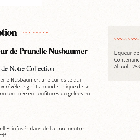
ption
ur de Prunelle Nusbaumer
Liqueur de
Contenance
 de Notre Collection
Alcool : 25
lerie
Nusbaumer
, une curiosité qui
eux révèle le goût amandé unique de la
t consommée en confitures ou gelées en
lles infusés dans de l'alcool neutre
tif.