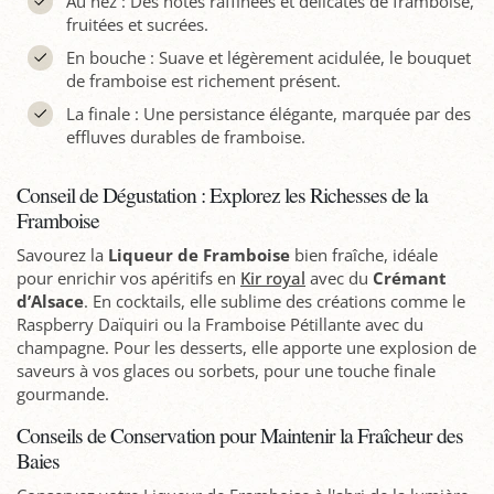
Au nez : Des notes raffinées et délicates de framboise,
fruitées et sucrées.
En bouche : Suave et légèrement acidulée, le bouquet
de framboise est richement présent.
La finale : Une persistance élégante, marquée par des
effluves durables de framboise.
Conseil de Dégustation : Explorez les Richesses de la
Framboise
Savourez la
Liqueur de Framboise
bien fraîche, idéale
pour enrichir vos apéritifs en
Kir royal
avec du
Crémant
d’Alsace
. En cocktails, elle sublime des créations comme le
Raspberry Daïquiri ou la Framboise Pétillante avec du
champagne. Pour les desserts, elle apporte une explosion de
saveurs à vos glaces ou sorbets, pour une touche finale
gourmande.
Conseils de Conservation pour Maintenir la Fraîcheur des
Baies