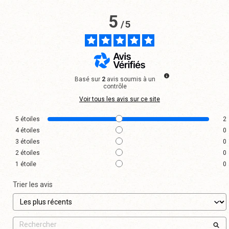
5
/
5
Basé sur
2
avis soumis à un
contrôle
Voir tous les avis sur ce site
5
étoiles
2
4
étoiles
0
3
étoiles
0
2
étoiles
0
1
étoile
0
Trier les avis