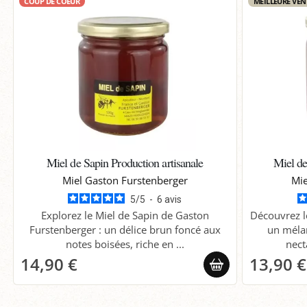
COUP DE COEUR
MEILLEURE VEN
Miel de Sapin Production artisanale
Miel de
Miel Gaston Furstenberger
Mie
5
/
5
-
6
avis
Explorez le Miel de Sapin de Gaston
Découvrez l
Furstenberger : un délice brun foncé aux
un mélan
notes boisées, riche en ...
nect
14,90 €
13,90 €