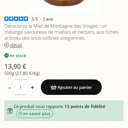
5
/
5
-
2
avis
Découvrez le Miel de Montagne des Vosges : un
mélange savoureux de miellats et nectars, aux riches
arômes des sous-collines vosgiennes.
détail
en stock
13,90 €
500g (27,80 €/Kg)
-
+
Ajouter au panier
Ce produit vous rapporte
13
points de fidélité
en savoir plus