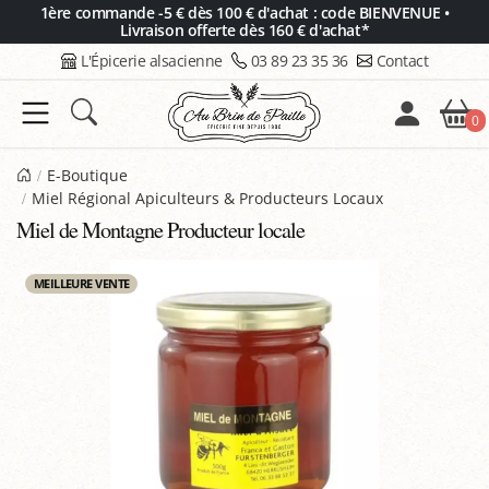
Panneau de gestion des cookies
1ère commande -5 € dès 100 € d'achat : code BIENVENUE •
Livraison offerte dès 160 € d'achat*
L'Épicerie alsacienne
03 89 23 35 36
Contact
0
E-Boutique
Miel Régional Apiculteurs & Producteurs Locaux
Miel de Montagne Producteur locale
MEILLEURE VENTE