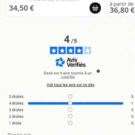
34,50 €
36,80 €
4
/
5
Basé sur
1
avis soumis à un
contrôle
Voir tous les avis sur ce site
5
étoiles
0
4
étoiles
1
3
étoiles
0
2
étoiles
0
1
étoile
0