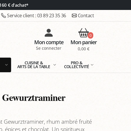
160 € d'achat*
Service client :
03 89 23 35 36
Contact
0
Mon compte
Mon panier
Se connecter
0,00 €
E
CUISINE &
PRO &
ARTS DE LA TABLE
COLLECTIVITÉ
 Gewurztraminer
t Gewurztraminer, rhum ambré fruité
o, épices et chocolat. Un spiritueux