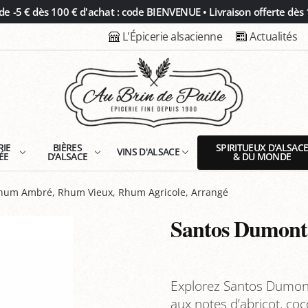
 -5 € dès 100 € d'achat : code BIENVENUE • Livraison offerte dès 
L'Épicerie alsacienne
Actualités
RIE
BIÈRES
SPIRITUEUX D'ALSAC
VINS D'ALSACE
ÉE
D'ALSACE
& DU MONDE
um Ambré, Rhum Vieux, Rhum Agricole, Arrangé
Santos Dumont
Explorez Santos Dumon
aux notes d’abricot, coc