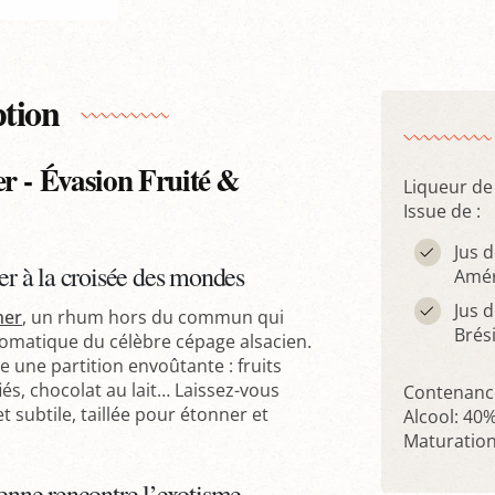
ption
 - Évasion Fruité &
Liqueur d
Issue de :
Jus d
ier à la croisée des mondes
Amér
Jus 
ner
, un rhum hors du commun qui
Brési
romatique du célèbre cépage alsacien.
 une partition envoûtante : fruits
és, chocolat au lait… Laissez-vous
Contenance
subtile, taillée pour étonner et
Alcool: 40%
Maturation
ienne rencontre l’exotisme