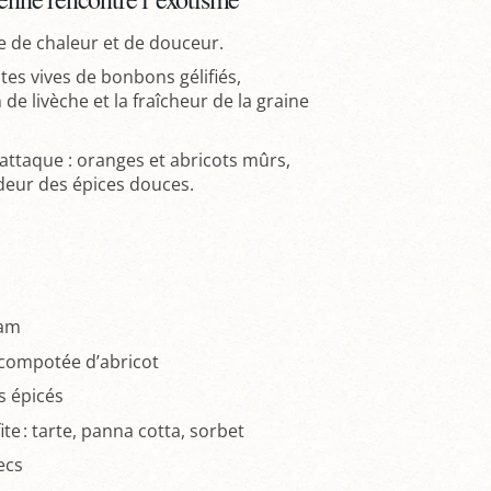
e de chaleur et de douceur.
otes vives de bonbons gélifiés,
 de livèche et la fraîcheur de la graine
attaque : oranges et abricots mûrs,
ndeur des épices douces.
eam
c compotée d’abricot
s épicés
ite : tarte, panna cotta, sorbet
ecs