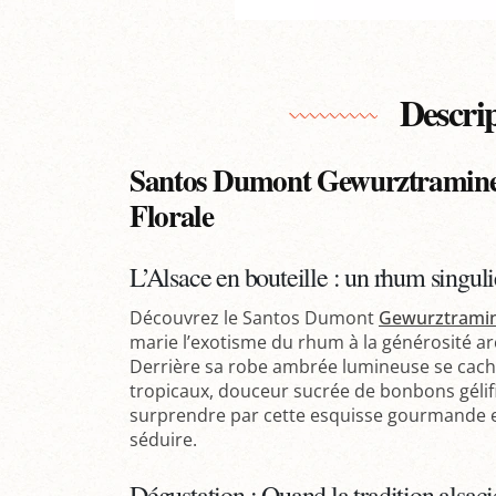
Descri
Santos Dumont Gewurztraminer
Florale
L’Alsace en bouteille : un rhum singul
Découvrez le Santos Dumont
Gewurztrami
marie l’exotisme du rhum à la générosité a
Derrière sa robe ambrée lumineuse se cache
tropicaux, douceur sucrée de bonbons gélifi
surprendre par cette esquisse gourmande et 
séduire.
Dégustation : Quand la tradition alsac