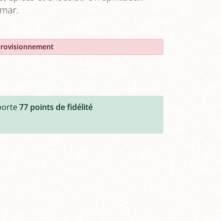
lmar.
provisionnement
porte
77
points de fidélité