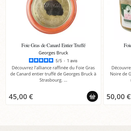
Foie Gras de Canard Entier Truffé
Foi
Georges Bruck
5
/
5
-
1
avis
Découvrez l'alliance raffinée du Foie Gras
Découvrez
de Canard entier truffé de Georges Bruck à
Noire de 
Strasbourg. ...
45,00 €
50,00 €