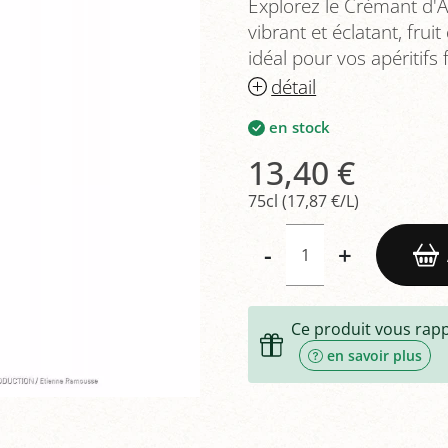
Explorez le Crémant d'A
vibrant et éclatant, frui
idéal pour vos apéritifs f
détail
en stock
13,40 €
75cl (17,87 €/L)
-
+
Ce produit vous rap
en savoir plus