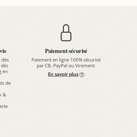
vie
Paiement sécurisé
e dès
Paiement en ligne 100% sécurisé
 dès
par CB, PayPal ou Virement.
g en
En savoir plus
nts de
ck &
erte