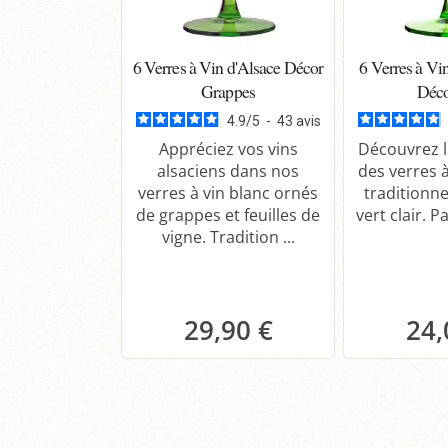
6 Verres à Vin d'Alsace Décor
6 Verres à Vi
Grappes
Déco
4.9
/
5
-
43
avis
Appréciez vos vins
Découvrez l
alsaciens dans nos
des verres à
verres à vin blanc ornés
traditionne
de grappes et feuilles de
vert clair. Pa
vigne. Tradition ...
29,90 €
24,
Panier
P