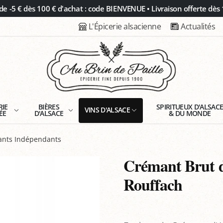
 -5 € dès 100 € d'achat : code BIENVENUE • Livraison offerte dès 
L'Épicerie alsacienne
Actualités
RIE
BIÈRES
SPIRITUEUX D'ALSAC
VINS D'ALSACE
ÉE
D'ALSACE
& DU MONDE
tants Indépendants
Crémant Brut d’
Rouffach