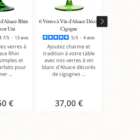
 d'Alsace Rhin
6 Verres à Vin d'Alsace Décor
Pinot gris A
cor Uni
Cigogne
Particuliè
Domaine Mey
4.7
/
5
-
13
avis
5
/
5
-
4
avis
Fil
es verres à
Ajoutez charme et
sace Rhin
tradition à votre table
 simples et
avec nos verres à vin
Dégustez le
arfaits pour
blanc d'Alsace décorés
Cuvée Ferna
er ...
de cigognes ...
d'Alsace g
fruité. Parf
50 €
37,00 €
14,
anier
Panier
Pa