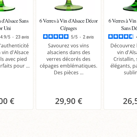
n d'Alsace Sans
6 Verres à Vin d'Alsace Décor
6 Verres à Vin
r Uni
Cépages
Sans Dé
4.9
/
5
-
23
avis
5
/
5
-
2
avis
'authenticité
Savourez vos vins
Découvrez l
 vin d'Alsace
alsaciens dans des
vin d'Al
ls avec pied
verres décorés des
Cristallin,
rfaits pour ...
cépages emblématiques.
élégants, p
Des pièces ...
sublim
00 €
29,90 €
26,
anier
Panier
P