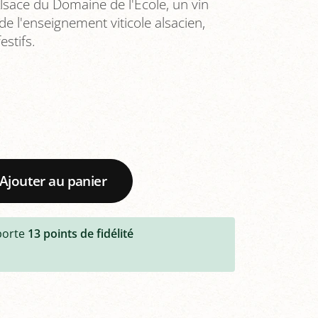
lsace du Domaine de l'École, un vin
t de l'enseignement viticole alsacien,
estifs.
Ajouter au panier
porte
13
points de fidélité