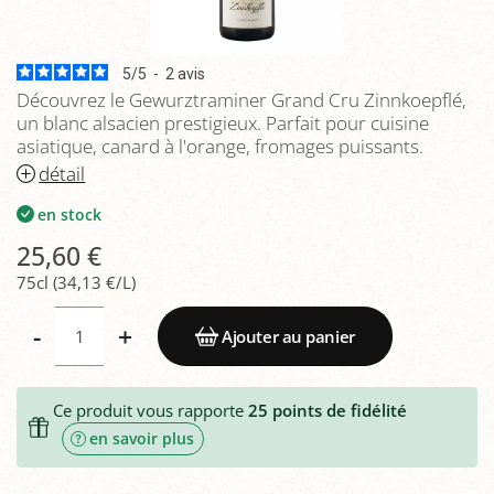
5
/
5
-
2
avis
Découvrez le Gewurztraminer Grand Cru Zinnkoepflé,
un blanc alsacien prestigieux. Parfait pour cuisine
asiatique, canard à l'orange, fromages puissants.
détail
en stock
25,60 €
75cl (34,13 €/L)
-
+
Ajouter au panier
Ce produit vous rapporte
25
points de fidélité
en savoir plus