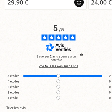
29,90 €
24,00 €
5
/
5
Basé sur
2
avis soumis à un
contrôle
Voir tous les avis sur ce site
5
étoiles
2
4
étoiles
0
3
étoiles
0
2
étoiles
0
1
étoile
0
Trier les avis