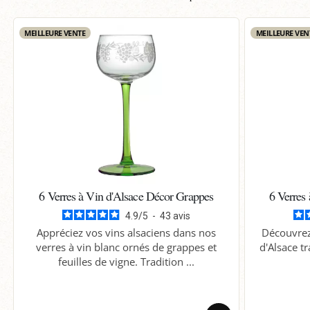
MEILLEURE VENTE
MEILLEURE VEN
6 Verres à Vin d'Alsace Décor Grappes
6 Verres
4.9
/
5
-
43
avis
Appréciez vos vins alsaciens dans nos
Découvrez 
verres à vin blanc ornés de grappes et
d'Alsace tr
feuilles de vigne. Tradition ...