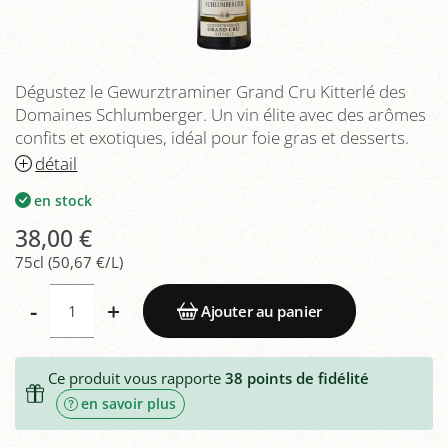
Dégustez le Gewurztraminer Grand Cru Kitterlé des
Domaines Schlumberger. Un vin élite avec des arômes
confits et exotiques, idéal pour foie gras et desserts.
détail
en stock
38,00 €
75cl (50,67 €/L)
-
+
Ajouter au panier
Ce produit vous rapporte
38
points de fidélité
en savoir plus