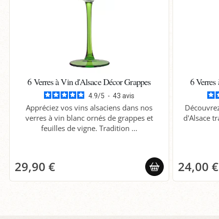
6 Verres à Vin d'Alsace Décor Grappes
6 Verres
4.9
/
5
-
43
avis
Appréciez vos vins alsaciens dans nos
Découvrez 
verres à vin blanc ornés de grappes et
d'Alsace tr
feuilles de vigne. Tradition ...
29,90 €
24,00 €