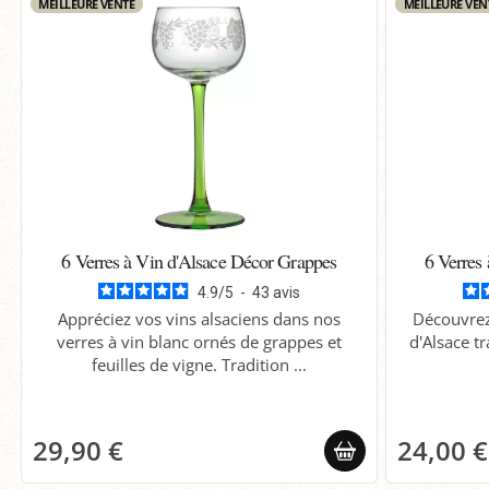
MEILLEURE VENTE
MEILLEURE VEN
6 Verres à Vin d'Alsace Décor Grappes
6 Verres
4.9
/
5
-
43
avis
Appréciez vos vins alsaciens dans nos
Découvrez 
verres à vin blanc ornés de grappes et
d'Alsace tr
feuilles de vigne. Tradition ...
29,90 €
24,00 €