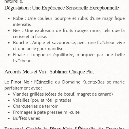
naturelle.
Dégustation : Une Expérience Sensorielle Exceptionnelle
Robe : Une couleur pourpre et rubis d'une magnifique
intensité.
Nez : Une explosion de fruits rouges mûrs, tels que la
cerise et la fraise.
Bouche : Ample et savoureuse, avec une fraîcheur vive
et une belle gourmandise.
Finale : Longue et équilibrée, marquée par une belle
fraîcheur.
Accords Mets et Vin : Sublimer Chaque Plat
Le
Pinot Noir l’Étincelle
du Domaine Kuentz-Bas se marie
parfaitement avec :
Viandes grillées (côtes de bœuf, magret de canard)
Volailles (poulet rôti, pintade)
Charcuteries de terroir
Fromages à pâte pressée mi-cuite
Buffets variés
Pourquoi Choisir le Pinot Noir l’Étincelle du Domaine