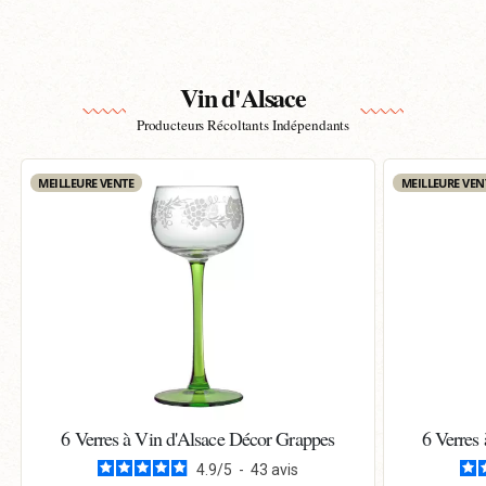
Vin d'Alsace
Producteurs Récoltants Indépendants
MEILLEURE VENTE
MEILLEURE VEN
6 Verres à Vin d'Alsace Décor Grappes
6 Verres
4.9
/
5
-
43
avis