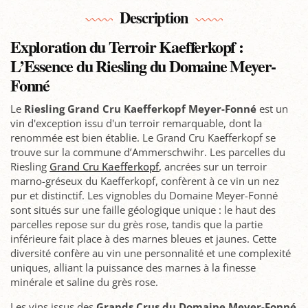
Description
Exploration du Terroir Kaefferkopf :
L’Essence du Riesling du Domaine Meyer-
Fonné
Le
Riesling Grand Cru Kaefferkopf Meyer-Fonné
est un
vin d'exception issu d'un terroir remarquable, dont la
renommée est bien établie. Le Grand Cru Kaefferkopf se
trouve sur la commune d’Ammerschwihr. Les parcelles du
Riesling
Grand Cru Kaefferkopf
, ancrées sur un terroir
marno-gréseux du Kaefferkopf, confèrent à ce vin un nez
pur et distinctif. Les vignobles du Domaine Meyer-Fonné
sont situés sur une faille géologique unique : le haut des
parcelles repose sur du grès rose, tandis que la partie
inférieure fait place à des marnes bleues et jaunes. Cette
diversité confère au vin une personnalité et une complexité
uniques, alliant la puissance des marnes à la finesse
minérale et saline du grès rose.
Les vins issus des
Grands Crus du Domaine Meyer-Fonné