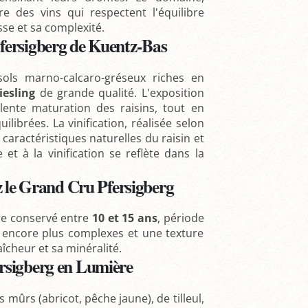
re des vins qui respectent l'équilibre
sse et sa complexité.
Pfersigberg de Kuentz-Bas
ols marno-calcaro-gréseux riches en
iesling
de grande qualité. L'exposition
lente maturation des raisins, tout en
librées. La vinification, réalisée selon
 caractéristiques naturelles du raisin et
 et à la vinification se reflète dans la
 le Grand Cru Pfersigberg
re conservé entre
10 et 15 ans
, période
 encore plus complexes et une texture
îcheur et sa minéralité.
ersigberg en Lumière
 mûrs (abricot, pêche jaune), de tilleul,