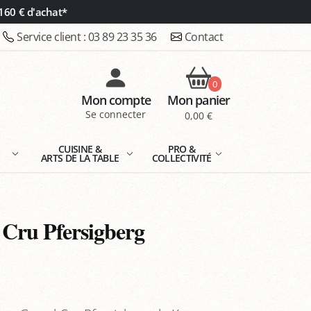
160 € d'achat*
Service client :
03 89 23 35 36
Contact
0
Mon compte
Mon panier
Se connecter
0,00 €
E
CUISINE &
PRO &
ARTS DE LA TABLE
COLLECTIVITÉ
 Cru Pfersigberg