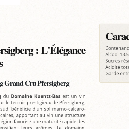
Carac
rsigberg : L'Élégance
Contenanc
Alcool 13.5
s
Sucres rési
Acidité tot
Garde entr
ng Grand Cru Pfersigberg
g
du
Domaine Kuentz-Bas
est un vin
ur le terroir prestigieux de Pfersigberg,
sud, bénéficie d'un sol marno-calcaro-
caires, apportant au vin une structure
 région favorise une maturité rapide des
tensifiant leurs arômes. Le domaine,