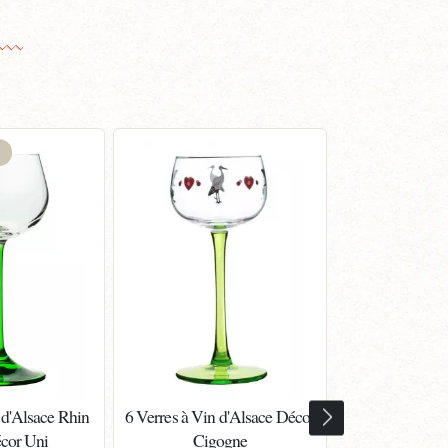
 d'Alsace Rhin
6 Verres à Vin d'Alsace Décor
Pinot gris A
cor Uni
Cigogne
Particuliè