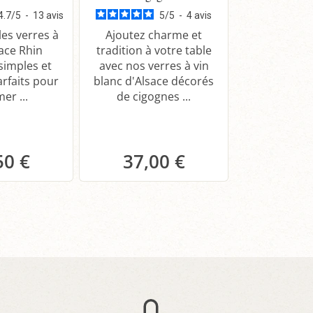
Domaine Mey
4.7
/
5
-
13
avis
5
/
5
-
4
avis
Fil
es verres à
Ajoutez charme et
sace Rhin
tradition à votre table
 simples et
avec nos verres à vin
Dégustez le
arfaits pour
blanc d'Alsace décorés
Cuvée Ferna
er ...
de cigognes ...
d'Alsace g
fruité. Parf
50 €
37,00 €
14,
anier
Panier
Pa