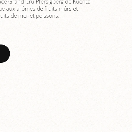
sace Grand Cru Pfersigberg de Kuentz-
ue aux arômes de fruits mûrs et
ruits de mer et poissons.