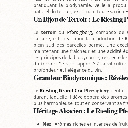
pratiquant la biodynamie, veille à produi
naturel du terroir, exprimant toute sa riche
Un Bijou de Terroir : Le Riesling 
Le
terroir
du
Pfersigberg
, composé de s
calcaire, est idéal pour la production de
R
plein sud des parcelles permet une excel
maintenant une fraîcheur et une acidité équi
les principes de la biodynamie, respecte les
du terroir. Ce soin apporté à la viticulture
profondeur et l'élégance du vin.
Grandeur Biodynamique : Révélez
Le
Riesling Grand Cru
Pfersigberg
peut êt
durant laquelle il développera des arômes
plus harmonieuse, tout en conservant sa fra
Héritage Alsacien : Le Riesling Pf
Nez
: Arômes riches et intenses de fruits