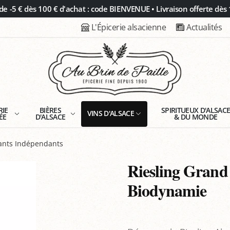
 -5 € dès 100 € d'achat : code BIENVENUE • Livraison offerte dès 
L'Épicerie alsacienne
Actualités
RIE
BIÈRES
SPIRITUEUX D'ALSAC
VINS D'ALSACE
ÉE
D'ALSACE
& DU MONDE
tants Indépendants
Riesling Grand
Biodynamie