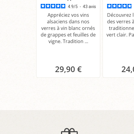
4.9
/
5
-
43
avis
Appréciez vos vins
Découvrez l
alsaciens dans nos
des verres à
verres à vin blanc ornés
traditionne
de grappes et feuilles de
vert clair. Pa
vigne. Tradition ...
29,90 €
24,
Panier
P