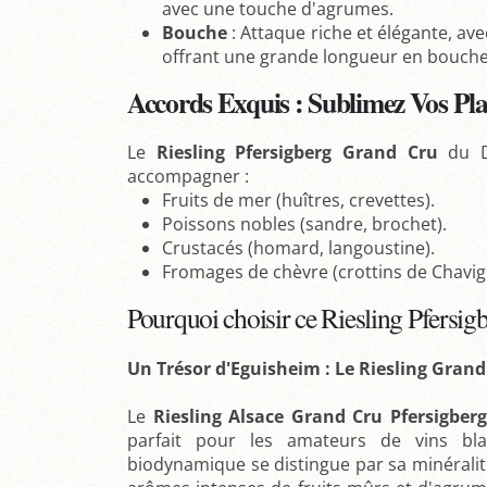
avec une touche d'agrumes.
Bouche
: Attaque riche et élégante, avec
offrant une grande longueur en bouche
Accords Exquis : Sublimez Vos Plat
Le
Riesling Pfersigberg Grand Cru
du Do
accompagner :
Fruits de mer (huîtres, crevettes).
Poissons nobles (sandre, brochet).
Crustacés (homard, langoustine).
Fromages de chèvre (crottins de Chavig
Pourquoi choisir ce Riesling Pfersi
Un Trésor d'Eguisheim : Le Riesling Grand
Le
Riesling Alsace Grand Cru Pfersigberg
parfait pour les amateurs de vins bl
biodynamique se distingue par sa minéralité