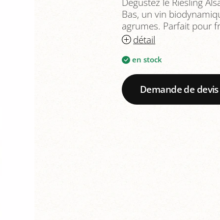
Dégustez le Riesling Al
Bas, un vin biodynamiq
agrumes. Parfait pour f
détail
en stock
Demande de devis