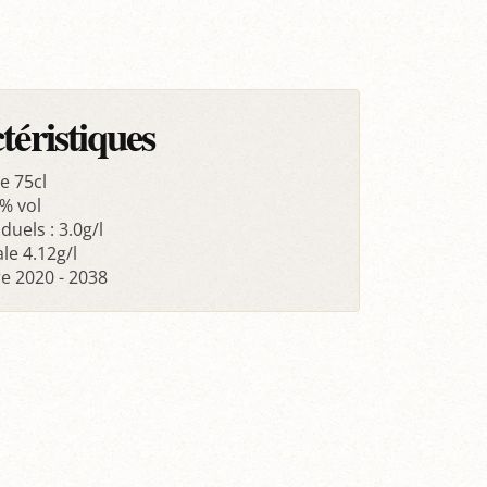
téristiques
e 75cl
% vol
duels : 3.0g/l
ale 4.12g/l
e 2020 - 2038