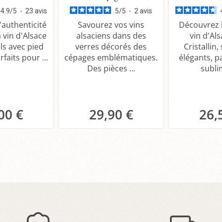
4.9
/
5
-
23
avis
5
/
5
-
2
avis
'authenticité
Savourez vos vins
Découvrez l
 vin d'Alsace
alsaciens dans des
vin d'Al
ls avec pied
verres décorés des
Cristallin,
rfaits pour ...
cépages emblématiques.
élégants, p
Des pièces ...
sublim
00 €
29,90 €
26,
anier
Panier
P