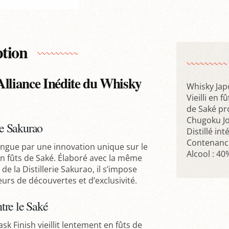
ption
Alliance Inédite du Whisky
Whisky Jap
Vieilli en 
de Saké pr
Chugoku J
ie Sakurao
Distillé in
Contenance
ingue par une innovation unique sur le
Alcool : 40
i en fûts de Saké. Élaboré avec la même
de la Distillerie Sakurao, il s’impose
rs de découvertes et d’exclusivité.
tre le Saké
 Finish vieillit lentement en fûts de