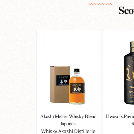
Sco
Akashi Meïsei Whisky Blend
Hwayo x.Prem
Japonais
R
Whisky Akashi Distillerie