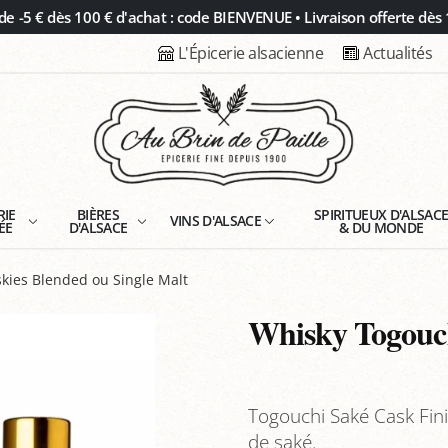
 -5 € dès 100 € d'achat : code BIENVENUE • Livraison offerte dès 
L'Épicerie alsacienne
Actualités
RIE
BIÈRES
SPIRITUEUX D'ALSAC
VINS D'ALSACE
ÉE
D'ALSACE
& DU MONDE
kies Blended ou Single Malt
Whisky Togouch
Togouchi Saké Cask Finis
de saké.