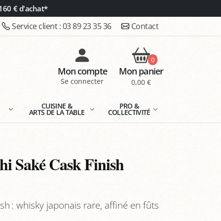
160 € d'achat*
Service client :
03 89 23 35 36
Contact
0
Mon compte
Mon panier
Se connecter
0,00 €
E
CUISINE &
PRO &
ARTS DE LA TABLE
COLLECTIVITÉ
i Saké Cask Finish
h : whisky japonais rare, affiné en fûts