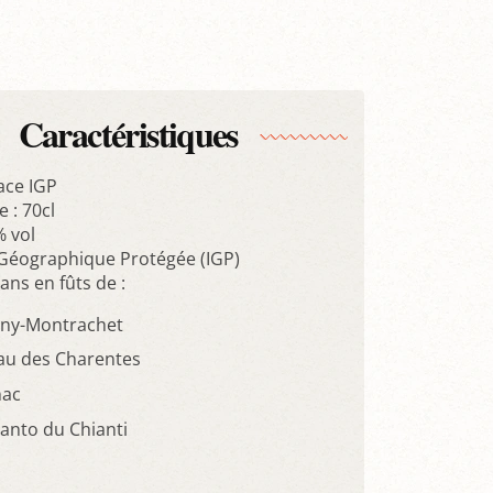
Caractéristiques
ace IGP
 : 70cl
% vol
 Géographique Protégée (IGP)
ans en fûts de :
gny-Montrachet
au des Charentes
nac
Santo du Chianti