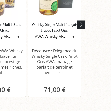
e Malt 10 ans
Whisky Single Malt Français
Whisky élev
Alsace
Fût de Pinot Gris
Riesling
y Alsacien
AWA Whisky Alsacien
AWA Whisky
'AWA Whisky
Découvrez l’élégance du
Découvrez l
lsace : un
Whisky Single Cask Pinot
Alsace, un 
de prestige
Gris AWA, mariage
unique élev
ômes riches,
parfait de terroir et
riesling, 
l ...
savoir-faire. ...
traditi
00 €
71,00 €
71,
anier
Panier
Pa