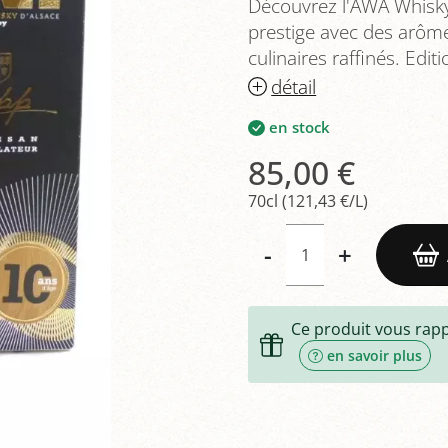
Découvrez l'AWA Whisky 
prestige avec des arôme
culinaires raffinés. Editi
détail
en stock
85,00 €
70cl (121,43 €/L)
-
+
Ce produit vous rap
en savoir plus