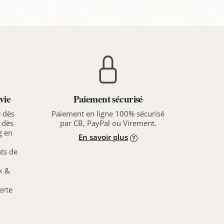
vie
Paiement sécurisé
e dès
Paiement en ligne 100% sécurisé
 dès
par CB, PayPal ou Virement.
g en
En savoir plus
nts de
ck &
erte