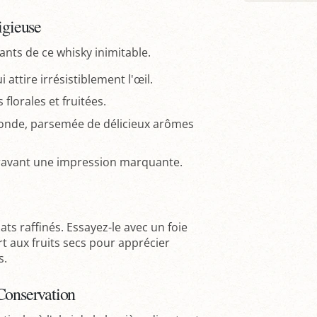
igieuse
nts de ce whisky inimitable.
attire irrésistiblement l'œil.
lorales et fruitées.
onde, parsemée de délicieux arômes
gravant une impression marquante.
ts raffinés. Essayez-le avec un foie
t aux fruits secs pour apprécier
s.
Conservation