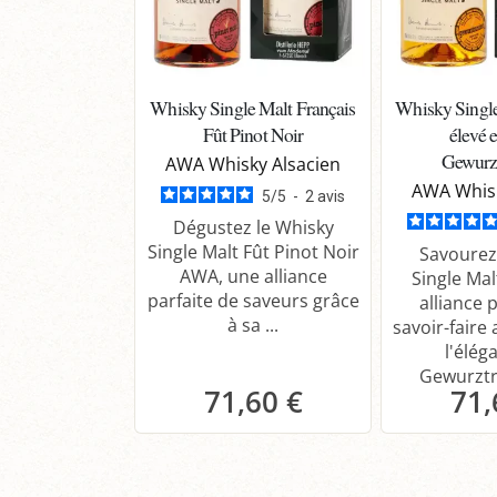
Whisky Single Malt Français
Whisky Single
Fût Pinot Noir
élevé e
Gewurz
AWA Whisky Alsacien
AWA Whisk
5
/
5
-
2
avis
Dégustez le Whisky
Single Malt Fût Pinot Noir
Savourez
AWA, une alliance
Single Ma
parfaite de saveurs grâce
alliance 
à sa ...
savoir-faire 
l'élég
Gewurztra
71,60 €
71,
Panier
P