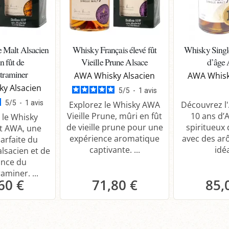
 Malt Alsacien
Whisky Français élevé fût
Whisky Singl
n fût de
Vieille Prune Alsace
d’âge 
traminer
AWA Whisky Alsacien
AWA Whisk
y Alsacien
5
/
5
-
1
avis
5
/
5
-
1
avis
Explorez le Whisky AWA
Découvrez l
Vieille Prune, mûri en fût
10 ans d’A
 le Whisky
de vieille prune pour une
spiritueux 
lt AWA, une
expérience aromatique
avec des ar
parfaite du
captivante. ...
idéa
alsacien et de
ance du
miner. ...
60 €
71,80 €
85,
anier
Panier
P