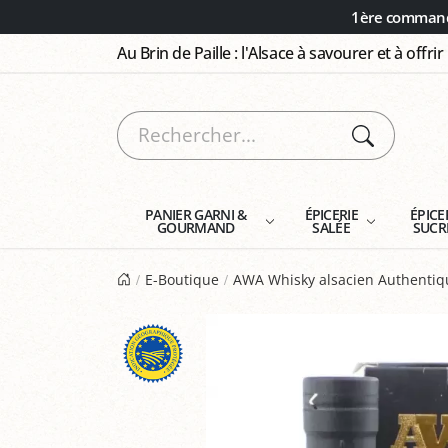
Panneau de gestion des cookies
1ère commande
Au Brin de Paille : l'Alsace à savourer et à offrir
PANIER GARNI &
ÉPICERIE
ÉPICE
GOURMAND
SALÉE
SUCR
E-Boutique
AWA Whisky alsacien Authentiq