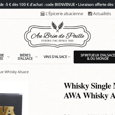
 -5 € dès 100 € d'achat : code BIENVENUE • Livraison offerte dès 
L'Épicerie alsacienne
Actualités
RIE
BIÈRES
SPIRITUEUX D'ALSAC
VINS D'ALSACE
ÉE
D'ALSACE
& DU MONDE
ue Whisky Alsace
Whisky Single M
AWA Whisky Al