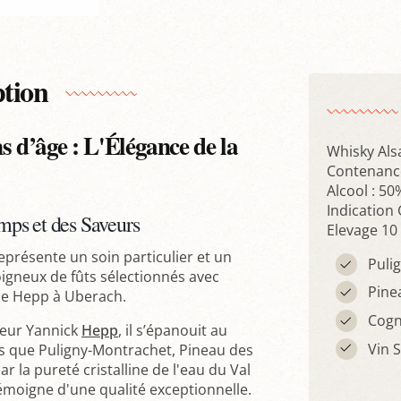
ption
 d’âge : L'Élégance de la
Whisky Als
Contenance
Alcool : 50
Indication
ps et des Saveurs
Elevage 10 
eprésente un soin particulier et un
Puli
oigneux de fûts sélectionnés avec
Pine
erie Hepp à Uberach.
Cog
teur Yannick
Hepp
, il s’épanouit au
Vin 
ls que Puligny-Montrachet, Pineau des
r la pureté cristalline de l'eau du Val
émoigne d'une qualité exceptionnelle.