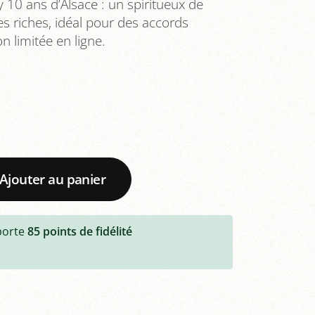
10 ans d’Alsace : un spiritueux de
s riches, idéal pour des accords
on limitée en ligne.
Ajouter au panier
porte
85
points de fidélité