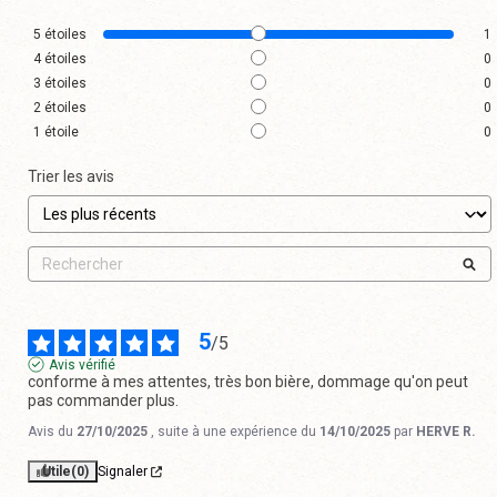
5
étoiles
1
4
étoiles
0
3
étoiles
0
2
étoiles
0
1
étoile
0
Trier les avis
5
/
5
Avis vérifié
conforme à mes attentes, très bon bière, dommage qu'on peut 
pas commander plus.
Avis du
27/10/2025
, suite à une expérience du
14/10/2025
par
HERVE R.
Utile
(0)
Signaler