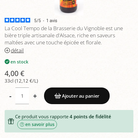
5
/
5
-
1
avis
La Cool Tempo de la Brasserie du Vignoble est une
bière triple artisanale d'Alsace, riche en saveurs
maltées avec une touche épicée et florale.
détail
en stock
4,00 €
33cl (12,12 €/L)
-
+
Ajouter au panier
Ce produit vous rapporte
4
points de fidélité
en savoir plus