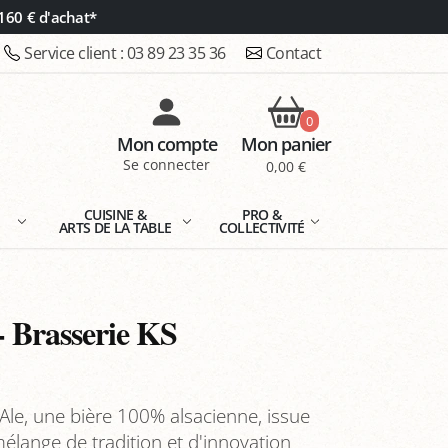
160 € d'achat*
Service client :
03 89 23 35 36
Contact
0
Mon compte
Mon panier
Se connecter
0,00 €
E
CUISINE &
PRO &
ARTS DE LA TABLE
COLLECTIVITÉ
 - Brasserie KS
 Ale, une bière 100% alsacienne, issue
élange de tradition et d'innovation