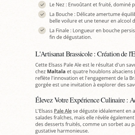
Le Nez : Envoûtant et fruité, domin
La Bouche : Délicate amertume équilib
belle voilure et une teneur en alcool 
La Finale : Longueur en bouche persist
fin de dégustation.
L'Artisanat Brassicole : Création de l'
Cette Elsass Pale Ale est le résultat d'un sav
chez
Maltala
et quatre houblons alsaciens (Nu
reflète l'innovation et l'engagement de la B
gorgée est une invitation à explorer des sav
Élevez Votre Expérience Culinaire : A
L'Elsass
Pale Ale
se déguste idéalement en 
salades fraîches, mais elle révèle également
des desserts fruités, comme un sorbet au
gustative harmonieuse.