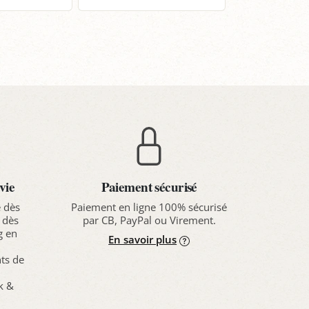
anier
Panier
Pa
vie
Paiement sécurisé
e dès
Paiement en ligne 100% sécurisé
 dès
par CB, PayPal ou Virement.
g en
En savoir plus
nts de
ck &