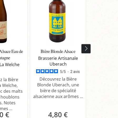
Alsace Eau de
Bière Blonde Alsace
Bière Tripl
ntagne
Brasserie Artisanale
Saint
Uberach
 La Welche
5
/
5
-
2
avis
Dégustez la 
Découvrez la Bière
Kiri de Sa
 la Bière
Blonde Uberach, une
Colmar, une 
a Welche,
bière de spécialité
puissante 
c des malts
alsacienne aux arômes ...
japona
s houblons
s. Notes
mes ...
0 €
4,80 €