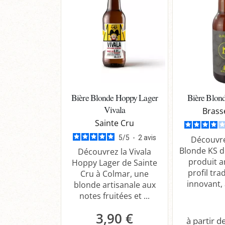
Bière Blonde Hoppy Lager
Bière Blon
Vivala
Brass
Sainte Cru
5
/
5
-
2
avis
Découvre
Blonde KS d
Découvrez la Vivala
produit a
Hoppy Lager de Sainte
profil tra
Cru à Colmar, une
innovant, 
blonde artisanale aux
notes fruitées et ...
3,90 €