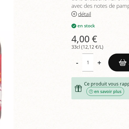
avec des notes de pam
détail
en stock
4,00 €
33cl (12,12 €/L)
-
+
Ce produit vous rap
en savoir plus