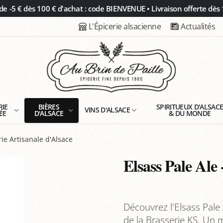
 -5 € dès 100 € d'achat : code BIENVENUE • Livraison offerte dès 
L'Épicerie alsacienne
Actualités
RIE
BIÈRES
SPIRITUEUX D'ALSAC
VINS D'ALSACE
ÉE
D'ALSACE
& DU MONDE
ie Artisanale d'Alsace
Elsass Pale Ale
Découvrez l'Elsass Pale
de la Brasserie KS. Un m