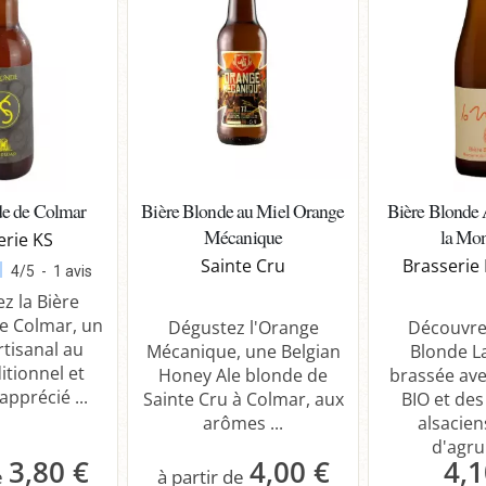
de de Colmar
Bière Blonde au Miel Orange
Bière Blonde 
Mécanique
la Mo
erie KS
Sainte Cru
Brasserie
4
/
5
-
1
avis
z la Bière
e Colmar, un
Dégustez l'Orange
Découvrez
rtisanal au
Mécanique, une Belgian
Blonde L
ditionnel et
Honey Ale blonde de
brassée ave
apprécié ...
Sainte Cru à Colmar, aux
BIO et de
arômes ...
alsacien
d'agru
3,80 €
4,00 €
4,1