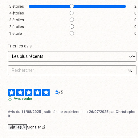
5
étoiles
2
4
étoiles
0
3
étoiles
0
2
étoiles
0
1
étoile
0
Trier les avis
5
/
5
Avis vérifié
....
Avis du
11/08/2025
, suite à une expérience du
26/07/2025
par
Christophe
B.
Utile
(0)
Signaler