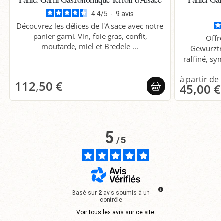
4.4
/
5
-
9
avis
Découvrez les délices de l'Alsace avec notre
panier garni. Vin, foie gras, confit,
Offr
moutarde, miel et Bredele ...
Gewurztr
raffiné, sy
112,50 €
45,00 €
5
/
5
Basé sur
2
avis soumis à un
contrôle
Voir tous les avis sur ce site