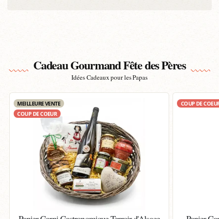
Cadeau Gourmand Fête des Pères
Idées Cadeaux pour les Papas
MEILLEURE VENTE
COUP DE COEU
COUP DE COEUR
Panier Garni Gastronomique Terroir d'Alsace
Panier Ga