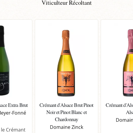
Viticulteur Récoltant
ace Extra Brut
Crémant d'Alsace Brut Pinot
Crémant d'Als
Noir et Pinot Blanc et
Als
eyer-Fonné
Chardonnay
Domain
Domaine Zinck
 le Crémant