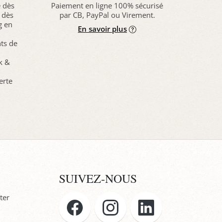
e dès
Paiement en ligne 100% sécurisé
 dès
par CB, PayPal ou Virement.
g en
En savoir plus
nts de
ck &
erte
SUIVEZ-NOUS
ter