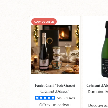
COUP DE COEUR
Panier Garni "Foie Gras et
Crémant d'Als
Crémant d'Alsace"
Domaine M
5
/
5
-
2
avis
Offrez un cadeau
Découvrez