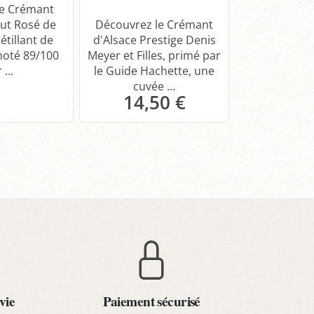
Extra Brut
le Crémant
Schoffit, s
rut Rosé de
Découvrez le Crémant
d'expéd
étillant de
d'Alsace Prestige Denis
Assemblage u
noté 89/100
Meyer et Filles, primé par
 ...
le Guide Hachette, une
cuvée ...
14,50 €
16,
Panier
Pa
vie
Paiement sécurisé