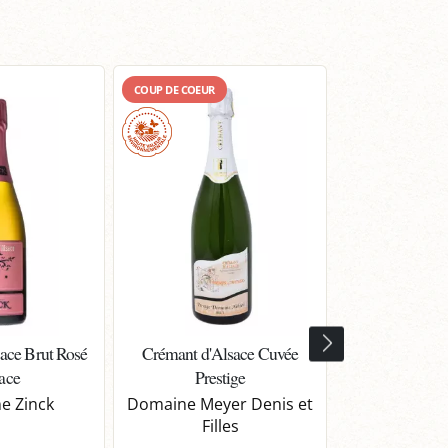
COUP DE COEUR
ace Brut Rosé
Crémant d'Alsace Cuvée
Crémant Extra
ace
Prestige
Domaine 
e Zinck
Domaine Meyer Denis et
Filles
Découvrez 