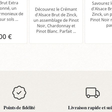
Brut Extra
Savourez 
onné, un
d'Alsace B
Découvrez le Crémant
rmonieux de
Zinck, un p
d'Alsace Brut de Zinck,
ur sols ...
Pinot Noir 
un assemblage de Pinot
par
Noir, Chardonnay et
Pinot Blanc. Parfait ...
00 €
anier
Points de fidélité
Livraison rapide et sui