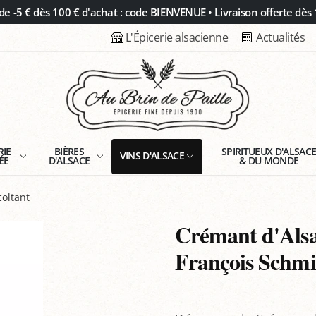
 -5 € dès 100 € d'achat : code BIENVENUE • Livraison offerte dès 
L'Épicerie alsacienne
Actualités
RIE
BIÈRES
SPIRITUEUX D'ALSAC
VINS D'ALSACE
ÉE
D'ALSACE
& DU MONDE
coltant
Crémant d'Alsa
François Schmi