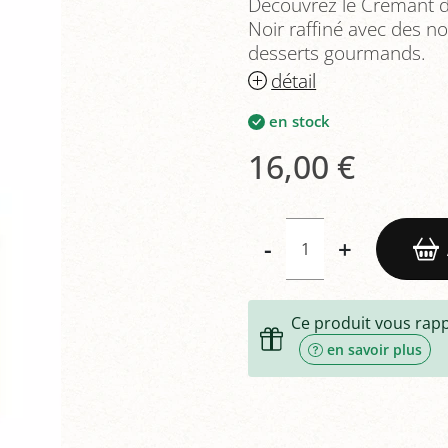
Découvrez le Crémant d'
Noir raffiné avec des not
desserts gourmands.
détail
en stock
16,00 €
-
+
Ce produit vous rap
en savoir plus