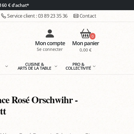
160 € d'achat*
Service client :
03 89 23 35 36
Contact
0
Mon compte
Mon panier
Se connecter
0,00 €
E
CUISINE &
PRO &
ARTS DE LA TABLE
COLLECTIVITÉ
ce Rosé Orschwihr -
tt