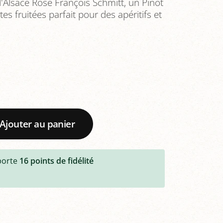
Alsace Rosé François Schmitt, un Pinot
es fruitées parfait pour des apéritifs et
Ajouter au panier
porte
16
points de fidélité