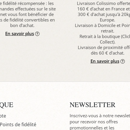
e fidélité récompensée : les
Livraison Colissimo offert
ndes effectuées sur le site
160 € d'achat en France et
rnet vous font bénéficier de
300 € d'achat jusqu'à 20k
s de fidélité convertibles en
Europe.
bon d’achat.
Livraison à Domicile et Poi
retrait.
En savoir plus
Retrait à la boutique (Cli
Collect).
Livraison de proximité off
dès 60 € d'achat.
En savoir plus
IQUE
NEWSLETTER
pte
Inscrivez-vous à notre newslet
pour recevoir nos offres
oints de fidélité
promotionnelles et les