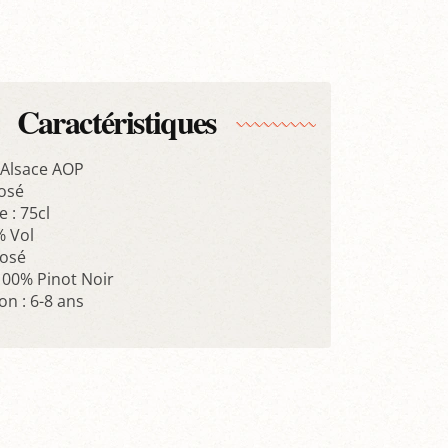
Caractéristiques
Alsace AOP
osé
 : 75cl
% Vol
Rosé
100% Pinot Noir
n : 6-8 ans