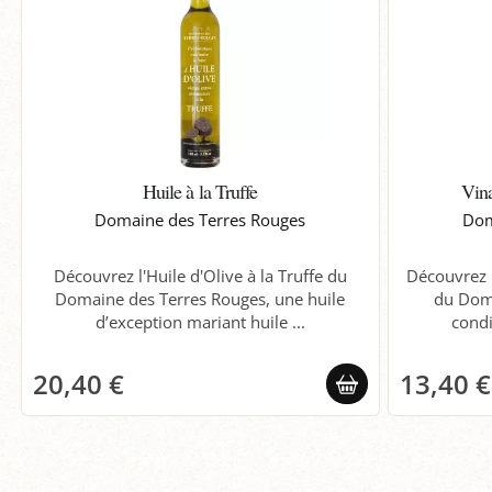
Huile à la Truffe
Vina
Domaine des Terres Rouges
Dom
Découvrez l'Huile d'Olive à la Truffe du
Découvrez l
Domaine des Terres Rouges, une huile
du Doma
d’exception mariant huile ...
condi
20,40 €
13,40 €