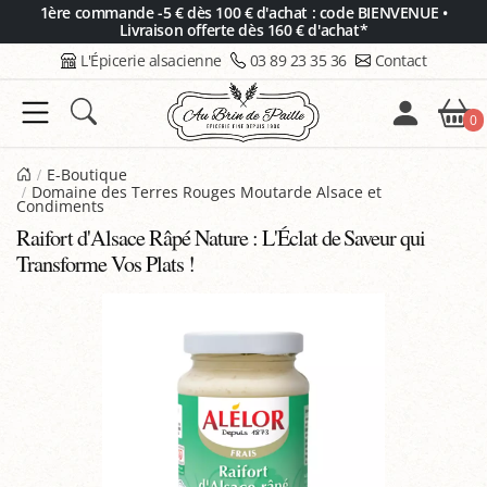
Panneau de gestion des cookies
1ère commande -5 € dès 100 € d'achat : code BIENVENUE •
Livraison offerte dès 160 € d'achat*
L'Épicerie alsacienne
03 89 23 35 36
Contact
0
E-Boutique
Domaine des Terres Rouges Moutarde Alsace et
Condiments
Raifort d'Alsace Râpé Nature : L'Éclat de Saveur qui
Transforme Vos Plats !