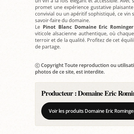
un vin à la fois élégant et accessible. Avec s
promet une expérience gustative plaisante 
convivial ou un apéritif sophistiqué, ce vin s
savoir-faire du domaine.
Le
Pinot Blanc Domaine Eric Rominger
viticole alsacienne authentique, où chaqu
terroir et de la qualité. Profitez de cet éq
de partage.
Copyright Toute reproduction ou utilisati
photos de ce site, est interdite.
Producteur :
Domaine Eric Romi
Voir les produits Domaine Eric Rominge