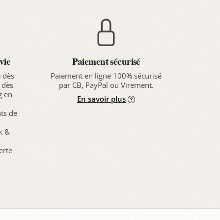
vie
Paiement sécurisé
e dès
Paiement en ligne 100% sécurisé
 dès
par CB, PayPal ou Virement.
g en
En savoir plus
nts de
ck &
erte