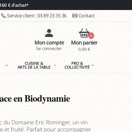
160 € d'achat*
Service client :
03 89 23 35 36
Contact
0
Mon compte
Mon panier
Se connecter
0,00 €
E
CUISINE &
PRO &
ARTS DE LA TABLE
COLLECTIVITÉ
sace en Biodynamie
nc du Domaine Eric Rominger, un vin
se et fruité. Parfait pour accompagner