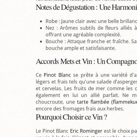
Notes de Dégustation : Une Harmoni
Robe : Jaune clair avec une belle brilla
Nez : Arômes subtils de fleurs allié
offrant une agréable complexité.
Bouche : Attaque franche et fraîche. Sa
bouche ample et satisfaisante.
Accords Mets et Vin : Un Compagnon
Ce
Pinot Blanc
se prête à une variété d'ac
légers et frais tels qu'une salade d’asperg
et cervelas. Les fruits de mer comme les c
également en lui un allié parfait. Ne 
choucroute, une
tarte flambée (flammeku
encore des fromages frais aux herbes.
Pourquoi Choisir ce Vin ?
Le Pinot Blanc
Eric Rominger
est le choix p