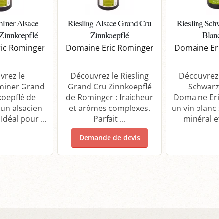
iner Alsace
Riesling Alsace Grand Cru
Riesling Sch
Zinnkoepflé
Zinnkoepflé
Blan
ic Rominger
Domaine Eric Rominger
Domaine Er
vrez le
Découvrez le Riesling
Découvrez 
miner Grand
Grand Cru Zinnkoepflé
Schwarz
koepflé de
de Rominger : fraîcheur
Domaine Eri
un alsacien
et arômes complexes.
un vin blanc 
Idéal pour ...
Parfait ...
minéral et 
Demande de devis