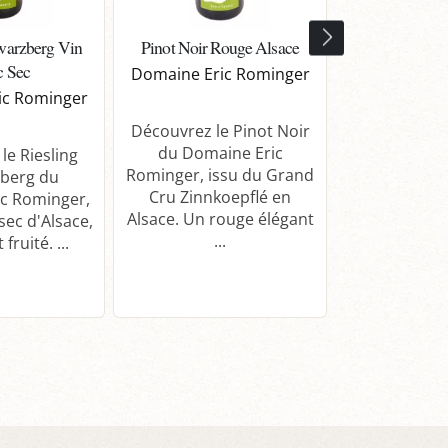
warzberg Vin
Pinot Noir Rouge Alsace
Pinot Noir Stra
c Sec
Rouge Bio
Domaine Eric Rominger
d’Al
ic Rominger
Domaine Eri
Découvrez le Pinot Noir
du Domaine Eric
le Riesling
Rominger, issu du Grand
berg du
Découvrez le
Cru Zinnkoepflé en
c Rominger,
Strangen
Alsace. Un rouge élégant
sec d'Alsace,
Domaine Eri
...
fruité. ...
un rouge bi
d’Alsace, é