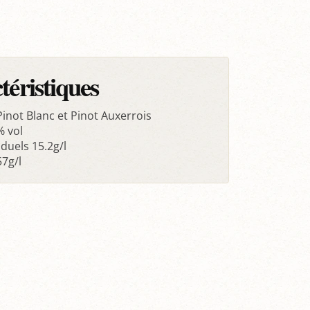
téristiques
Pinot Blanc et Pinot Auxerrois
% vol
duels 15.2g/l
57g/l