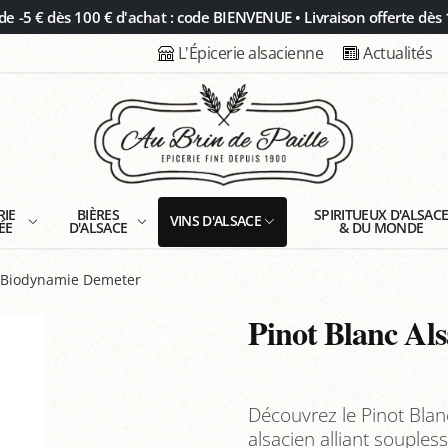
 -5 € dès 100 € d'achat : code BIENVENUE • Livraison offerte dès 
L'Épicerie alsacienne
Actualités
RIE
BIÈRES
SPIRITUEUX D'ALSAC
VINS D'ALSACE
ÉE
D'ALSACE
& DU MONDE
n Biodynamie Demeter
Pinot Blanc Al
Découvrez le Pinot Bla
alsacien alliant souples