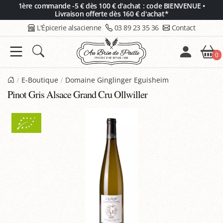
Panneau de gestion des cookies
1ère commande -5 € dès 100 € d'achat : code BIENVENUE •
Livraison offerte dès 160 € d'achat*
L'Épicerie alsacienne
03 89 23 35 36
Contact
0
E-Boutique
Domaine Ginglinger Eguisheim
Pinot Gris Alsace Grand Cru Ollwiller