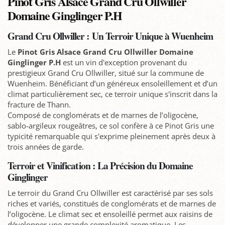
Pinot Gris Alsace Grand Cru Ollwiller
Domaine Ginglinger P.H
Grand Cru Ollwiller : Un Terroir Unique à Wuenheim
Le
Pinot Gris Alsace Grand Cru Ollwiller Domaine
Ginglinger P.H
est un vin d'exception provenant du
prestigieux Grand Cru Ollwiller, situé sur la commune de
Wuenheim. Bénéficiant d’un généreux ensoleillement et d’un
climat particulièrement sec, ce terroir unique s'inscrit dans la
fracture de Thann.
Composé de conglomérats et de marnes de l’oligocène,
sablo-argileux rougeâtres, ce sol confère à ce Pinot Gris une
typicité remarquable qui s'exprime pleinement après deux à
trois années de garde.
Terroir et Vinification : La Précision du Domaine
Ginglinger
Le terroir du Grand Cru Ollwiller est caractérisé par ses sols
riches et variés, constitués de conglomérats et de marnes de
l’oligocène. Le climat sec et ensoleillé permet aux raisins de
développer une grande complexité aromatique. Les