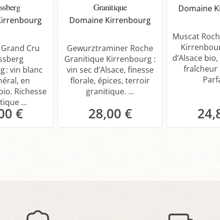
ssberg
Granitique
Domaine K
irrenbourg
Domaine Kirrenbourg
Muscat Roch
Kirrenbour
s Grand Cru
Gewurztraminer Roche
d’Alsace bio,
ssberg
Granitique Kirrenbourg :
fraîcheur
 : vin blanc
vin sec d’Alsace, finesse
Parfa
néral, en
florale, épices, terroir
bio. Richesse
granitique. ...
ique ...
00 €
28,00 €
24,
anier
Panier
P