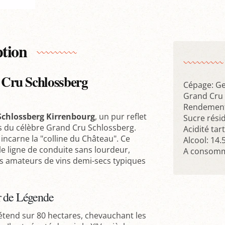
ption
Cru Schlossberg
Cépage: G
Grand Cru 
Rendement 
chlossberg Kirrenbourg
, un pur reflet
Sucre résid
s du célèbre Grand Cru Schlossberg.
Acidité tar
 incarne la "colline du Château". Ce
Alcool: 14.
 ligne de conduite sans lourdeur,
A consomme
les amateurs de vins demi-secs typiques
r de Légende
étend sur 80 hectares, chevauchant les