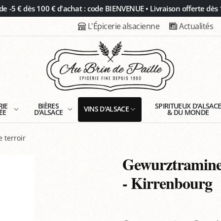
 -5 € dès 100 € d'achat : code BIENVENUE • Livraison offerte dès 
L'Épicerie alsacienne
Actualités
RIE
BIÈRES
SPIRITUEUX D'ALSAC
VINS D'ALSACE
ÉE
D'ALSACE
& DU MONDE
 terroir
Gewurztramine
- Kirrenbourg