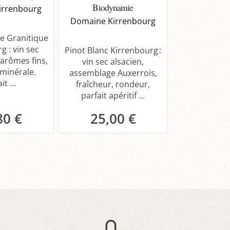
Biodynamie
Schlos
irrenbourg
Domaine Kirrenbourg
Domaine Ki
e Granitique
g : vin sec
Pinot Blanc Kirrenbourg :
Gewurztram
 arômes fins,
vin sec alsacien,
Cru Schloss
 minérale.
assemblage Auxerrois,
demi-sec 
it ...
fraîcheur, rondeur,
minéral, 
parfait apéritif ...
complexit
parfai
80 €
25,00 €
50,
anier
Panier
Pa