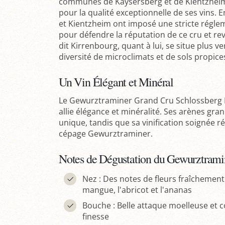
communes de Kaysersberg et de Kientzheim. I
pour la qualité exceptionnelle de ses vins. E
et Kientzheim ont imposé une stricte régl
pour défendre la réputation de ce cru et re
dit Kirrenbourg, quant à lui, se situe plus 
diversité de microclimats et de sols propices
Un Vin Élégant et Minéral
Le Gewurztraminer Grand Cru Schlossberg K
allie élégance et minéralité. Ses arènes gra
unique, tandis que sa vinification soignée r
cépage Gewurztraminer.
Notes de Dégustation du Gewurztrami
Nez : Des notes de fleurs fraîchemen
mangue, l'abricot et l'ananas
Bouche : Belle attaque moelleuse et 
finesse