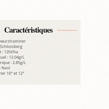
Caractéristiques
ewurztraminer
Schlossberg
: 12hl/ha
uel : 12.04g/L
trique : 2.85g/L
5 %vol
r 10° et 12°