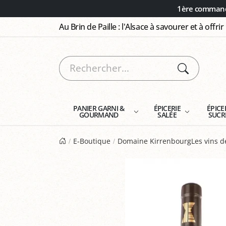
Panneau de gestion des cookies
1ère commande
Au Brin de Paille : l'Alsace à savourer et à offrir
PANIER GARNI &
ÉPICERIE
ÉPICE
GOURMAND
SALÉE
SUCR
E-Boutique
Domaine KirrenbourgLes vins de