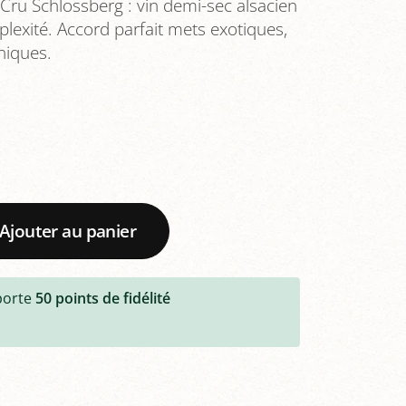
ru Schlossberg : vin demi-sec alsacien
lexité. Accord parfait mets exotiques,
niques.
Ajouter au panier
porte
50
points de fidélité