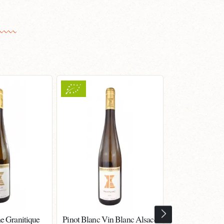
e Granitique
Pinot Blanc Vin Blanc Alsace
Gewurztramin