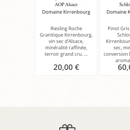
AOP Alsace
Schlo
Domaine Kirrenbourg
Domaine K
Riesling Roche
Pinot Gri
Granitique Kirrenbourg,
Schlo
vin sec d’Alsace,
Kirrenbourg
minéralité raffinée,
sec, mi
terroir grand cru. ...
conversion 
aromat
20,00 €
60,
Panier
P