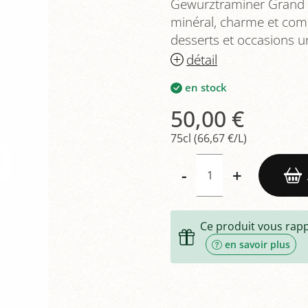
Gewurztraminer Grand C
minéral, charme et comp
desserts et occasions u
détail
en stock
50,00 €
75cl (66,67 €/L)
-
+
Ce produit vous rap
en savoir plus