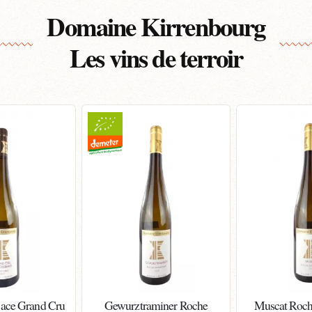
Domaine Kirrenbourg
Les vins de terroir
sace Grand Cru
Gewurztraminer Roche
Muscat Roch