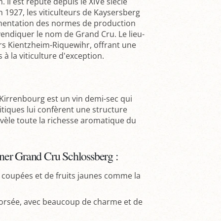
l est réputé depuis le XIVe siècle
n 1927, les viticulteurs de Kaysersberg
ementation des normes de production
vendiquer le nom de Grand Cru. Le lieu-
vers Kientzheim-Riquewihr, offrant une
 à la viticulture d'exception.
irrenbourg est un vin demi-sec qui
nitiques lui confèrent une structure
évèle toute la richesse aromatique du
ner Grand Cru Schlossberg :
t coupées et de fruits jaunes comme la
corsée, avec beaucoup de charme et de