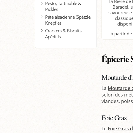
la Bière de
Pesto, Tartinable &
Baradel, 
Pickles
savoureuse 
Pâte alsacienne (Spätzle,
classique
Knepfle)
disponib
Crackers & Biscuits
Apéritifs
P
Épicerie 
Moutarde d'
La
Moutarde d
selon des mét
viandes, pois
Foie Gras
Le
Foie Gras d