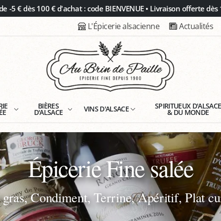
 -5 € dès 100 € d'achat : code BIENVENUE • Livraison offerte dès 
L'Épicerie alsacienne
Actualités
RIE
BIÈRES
SPIRITUEUX D'ALSAC
VINS D'ALSACE
ÉE
D'ALSACE
& DU MONDE
Épicerie Fine salée
 gras, Condiment, Terrine, Apéritif, Plat cu