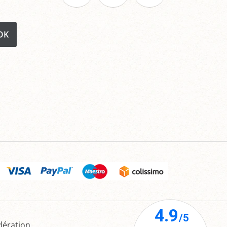
OK
dération.