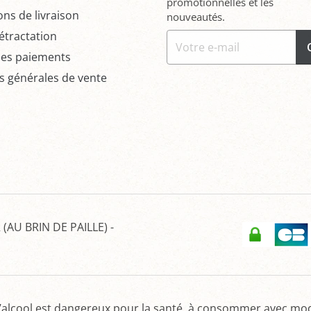
promotionnelles et les
ons de livraison
nouveautés.
étractation
des paiements
s générales de vente
(AU BRIN DE PAILLE)
-
’alcool est dangereux pour la santé, à consommer avec mo