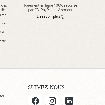
e dès
Paiement en ligne 100% sécurisé
 dès
par CB, PayPal ou Virement.
g en
En savoir plus
nts de
ck &
erte
SUIVEZ-NOUS
ter