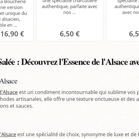
une spécialité charcutière
spécialité
 la Boucherie
authentique, parfaite avec
authentiqu
une version
nos ...
avec nos
et unique du
 alsacien,
le en ...
16,90 €
6,50 €
6,
anier
Panier
P
Salée : Découvrez l'Essence de l'Alsace a
Alsace
'Alsace
est un condiment incontournable qui sublime vos p
hodes artisanales, elle offre une texture onctueuse et des 
sons et sauces.
'Alsace
est une spécialité de choix, synonyme de luxe et de t