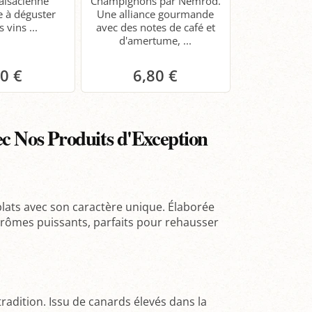
 alsacienne
Champignons par Nemrod.
e à déguster
Une alliance gourmande
 vins ...
avec des notes de café et
d'amertume, ...
50 €
6,80 €
anier
Panier
vec Nos Produits d'Exception
lats avec son caractère unique. Élaborée
arômes puissants, parfaits pour rehausser
radition. Issu de canards élevés dans la