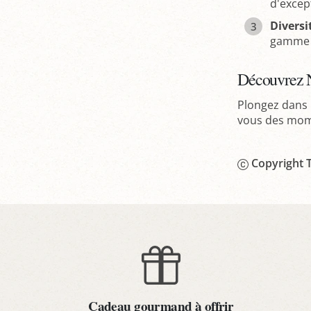
d'excep
Diversi
gamme p
Découvrez 
Plongez dans 
vous des mome
Copyright T
Cadeau gourmand à offrir