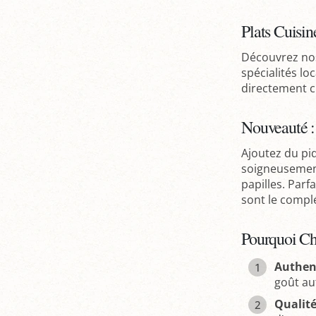
Plats Cuisin
Découvrez n
spécialités lo
directement c
Nouveauté :
Ajoutez du pi
soigneusement
papilles. Par
sont le compl
Pourquoi Cho
Authent
goût au
Qualit