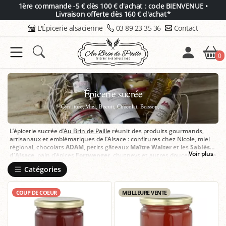
Panneau de gestion des cookies
1ère commande -5 € dès 100 € d'achat : code BIENVENUE •
Livraison offerte dès 160 € d'achat*
L'Épicerie alsacienne
03 89 23 35 36
Contact
0
Épicerie sucrée
Confiture, Miel, Biscuit, Chocolat, Boisson, ...
L’épicerie sucrée d’
Au Brin de Paille
réunit des produits gourmands,
artisanaux et emblématiques de l’Alsace : confitures chez Nicole, miel
régional, chocolats
ADAM
, petits gâteaux
Maître Walter
et les
Sablés
Voir plus
d’Alsace
, pain d’épices
Fortwenger
, chutneys et autres douceurs. Cette
sélection s’adresse aux amateurs de saveurs authentiques, aux
Catégories
épicuriens et à tous ceux qui souhaitent offrir ou s’offrir des produits
de qualité. Pour un moment encore plus gourmand, associez ces
spécialités à vos boissons chaudes, à un dessert ou à un panier cadeau
COUP DE COEUR
MEILLEURE VENTE
personnalisé.