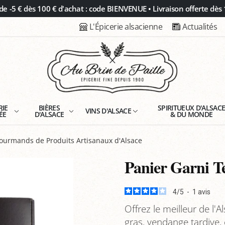
 -5 € dès 100 € d'achat : code BIENVENUE • Livraison offerte dès 
L'Épicerie alsacienne
Actualités
RIE
BIÈRES
SPIRITUEUX D'ALSAC
VINS D'ALSACE
ÉE
D'ALSACE
& DU MONDE
Gourmands de Produits Artisanaux d'Alsace
Panier Garni Te
4
/
5
-
1
avis
Offrez le meilleur de l'
gras, vendange tardive,