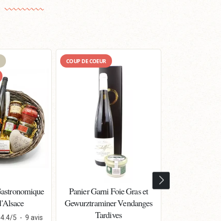
COUP DE COEUR
Gastronomique
Panier Garni Foie Gras et
Colis Gourm
d'Alsace
Gewurztraminer Vendanges
Décou
Tardives
4.4
/
5
-
9
avis