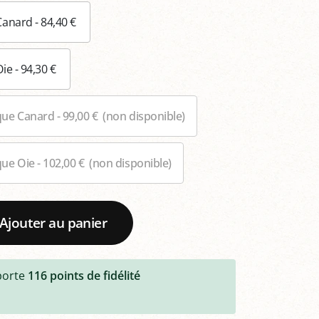
Canard - 84,40 €
ie - 94,30 €
ue Canard - 99,00 €
(non disponible)
ue Oie - 102,00 €
(non disponible)
Ajouter au panier
porte
116
points de fidélité