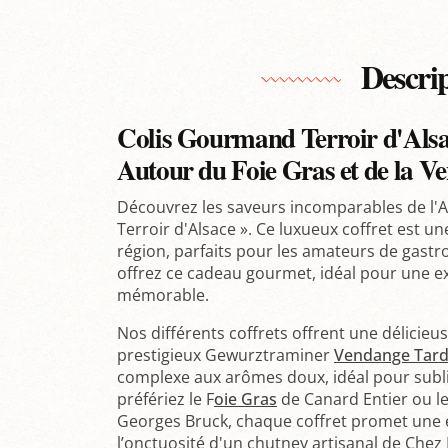
Descri
Colis Gourmand Terroir d'Alsa
Autour du Foie Gras et de la V
Découvrez les saveurs incomparables de l'
Terroir d'Alsace ». Ce luxueux coffret est un
région, parfaits pour les amateurs de gas
offrez ce cadeau gourmet, idéal pour une ex
mémorable.
Nos différents coffrets offrent une délicieu
prestigieux Gewurztraminer
Vendange Tard
complexe aux arômes doux, idéal pour subli
préfériez le F
oie Gras
de Canard Entier ou l
Georges Bruck, chaque coffret promet une e
l’onctuosité d'un chutney artisanal de Chez N