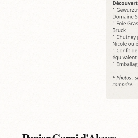
Découvert
1 Gewurztr
Domaine Sc
1 Foie Gra
Bruck
1 Chutney
Nicole ou é
1 Confit d
équivalent 
1 Emballa
* Photos : 
comprise.
Panier Garni d'Alsace