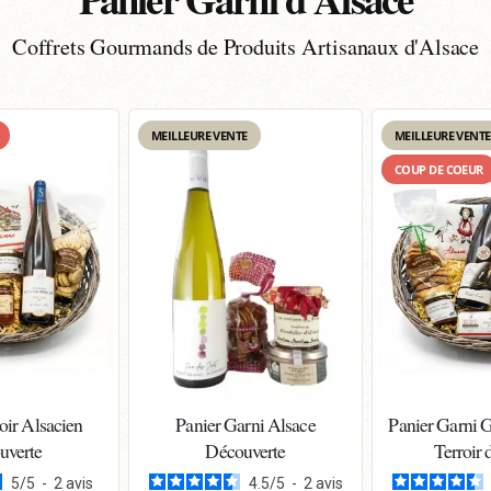
Coffrets Gourmands de Produits Artisanaux d'Alsace
MEILLEURE VENTE
MEILLEURE VENTE
COUP DE COEUR
oir Alsacien
Panier Garni Alsace
Panier Garni 
uverte
Découverte
Terroir 
5
/
5
-
2
avis
4.5
/
5
-
2
avis