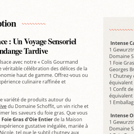
ption
ce : Un Voyage Sensoriel
Intense C
endange Tardive
1 Gewurztr
Domaine Sc
Alsace avec notre « Colis Gourmand
1 Foie Gra
e véritable célébration des délices de la
Georges B
tronomie haut de gamme. Offrez-vous ou
1 Chutney 
périence culinaire raffinée et
équivalent 
1 Confit d
équivalent 
se variété de produits autour du
1 Emballa
ive
du Domaine Schoffit, un vin riche et
mer les saveurs du foie gras. Que vous
Intense O
e
Foie Gras d'Oie Entier
de la Maison
1 Gewurztr
xpérience gustative inégalée, mariée à
Domaine Sc
icole, tel que le subtil chutney aux