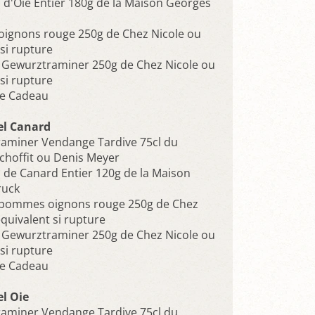
s d'Oie Entier 180g de la Maison Georges
oignons rouge 250g de Chez Nicole ou
si rupture
e Gewurztraminer 250g de Chez Nicole ou
si rupture
ge Cadeau
l Canard
aminer Vendange Tardive 75cl du
hoffit ou Denis Meyer
s de Canard Entier 120g de la Maison
ruck
 pommes oignons rouge 250g de Chez
quivalent si rupture
e Gewurztraminer 250g de Chez Nicole ou
si rupture
ge Cadeau
l Oie
aminer Vendange Tardive 75cl du