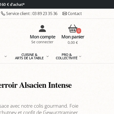
160 € d'achat*
Service client :
03 89 23 35 36
Contact
0
Mon compte
Mon panier
Se connecter
0,00 €
E
CUISINE &
PRO &
ARTS DE LA TABLE
COLLECTIVITÉ
rroir Alsacien Intense
Alsace avec notre colis gourmand. Foie
 chutney et confit de Gewurztraminer