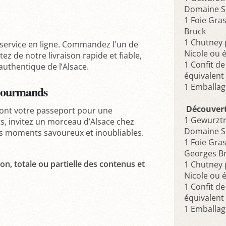
Domaine Sc
1 Foie Gra
Bruck
1 Chutney
 service en ligne. Commandez l'un de
Nicole ou é
ez de notre livraison rapide et fiable,
1 Confit d
uthentique de l’Alsace.
équivalent 
1 Emballa
 Gourmands
Découvert
ont votre passeport pour une
1 Gewurztr
ts, invitez un morceau d’Alsace chez
Domaine Sc
s moments savoureux et inoubliables.
1 Foie Gra
Georges B
on, totale ou partielle des contenus et
1 Chutney
Nicole ou é
1 Confit d
équivalent 
1 Emballa