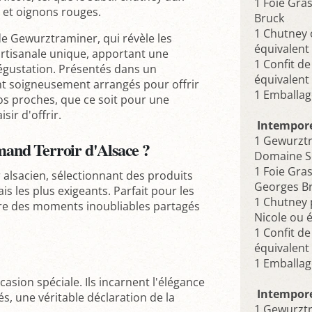
1 Foie Gra
et oignons rouges.
Bruck
1 Chutney 
e Gewurztraminer, qui révèle les
équivalent 
artisanale unique, apportant une
1 Confit d
gustation. Présentés dans un
équivalent 
nt soigneusement arrangés pour offrir
1 Emballa
vos proches, que ce soit pour une
ir d'offrir.
Intempore
1 Gewurztr
mand Terroir d'Alsace ?
Domaine Sc
1 Foie Gra
 alsacien, sélectionnant des produits
Georges B
is les plus exigeants. Parfait pour les
1 Chutney
vivre des moments inoubliables partagés
Nicole ou é
1 Confit d
équivalent 
1 Emballa
asion spéciale. Ils incarnent l'élégance
Intempore
nés, une véritable déclaration de la
1 Gewurztr