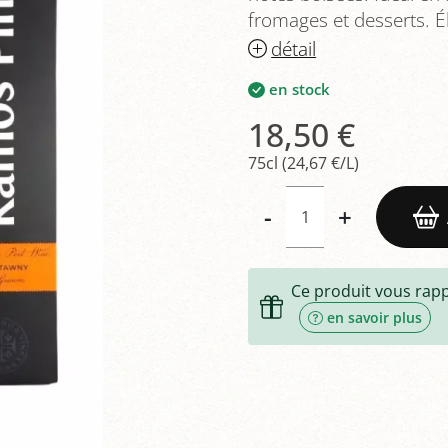
fromages et desserts. 
détail
en stock
18,50 €
75cl (24,67 €/L)
-
+
Ce produit vous rap
en savoir plus