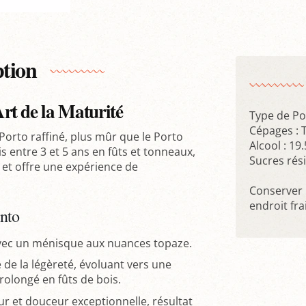
ption
rt de la Maturité
Type de Po
Cépages : T
orto raffiné, plus mûr que le Porto
Alcool : 19
s entre 3 et 5 ans en fûts et tonneaux,
Sucres rési
 et offre une expérience de
Conserver 
endroit frai
nto
vec un ménisque aux nuances topaze.
 de la légèreté, évoluant vers une
rolongé en fûts de bois.
ur et douceur exceptionnelle, résultat