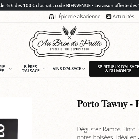
 -5 € dès 100 € d'achat : code BIENVENUE • Livraison offerte dès 
L'Épicerie alsacienne
Actualités
RIE
BIÈRES
SPIRITUEUX D'ALSAC
VINS D'ALSACE
ÉE
D'ALSACE
& DU MONDE
Porto Tawny - 
Dégustez Ramos Pinto P
notes boisées. Idéal en