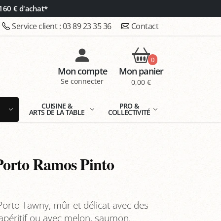
160 € d'achat*
Service client :
03 89 23 35 36
Contact
0
Mon compte
Mon panier
Se connecter
0,00 €
E
CUISINE &
PRO &
ARTS DE LA TABLE
COLLECTIVITÉ
Porto Ramos Pinto
orto Tawny, mûr et délicat avec des
 apéritif ou avec melon, saumon,