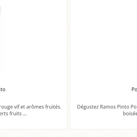
nto
Po
ouge vif et arômes fruités.
Dégustez Ramos Pinto Por
ts fruits ...
boisée