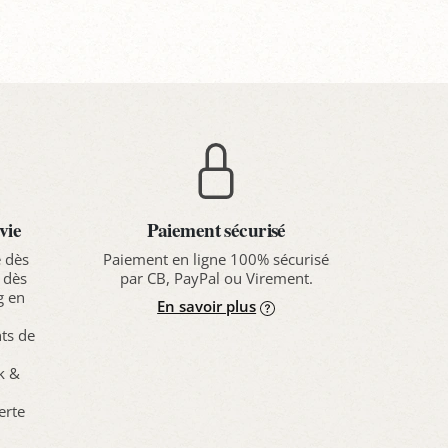
vie
Paiement sécurisé
e dès
Paiement en ligne 100% sécurisé
 dès
par CB, PayPal ou Virement.
g en
En savoir plus
nts de
ck &
erte