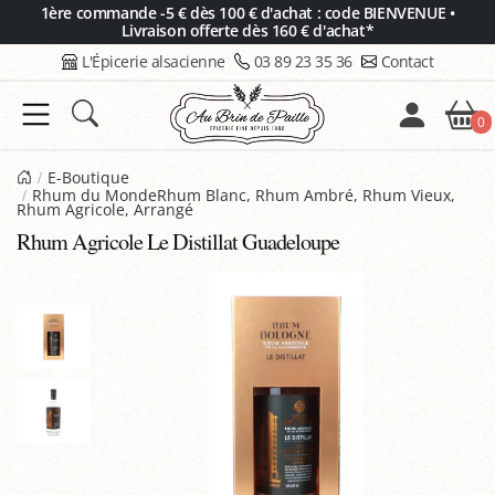
Panneau de gestion des cookies
1ère commande -5 € dès 100 € d'achat : code BIENVENUE •
Livraison offerte dès 160 € d'achat*
L'Épicerie alsacienne
03 89 23 35 36
Contact
0
E-Boutique
Rhum du MondeRhum Blanc, Rhum Ambré, Rhum Vieux,
Rhum Agricole, Arrangé
Rhum Agricole Le Distillat Guadeloupe