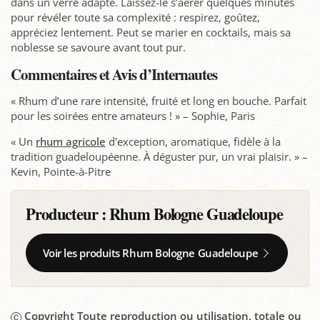
dans un verre adapté. Laissez-le s’aérer quelques minutes
pour révéler toute sa complexité : respirez, goûtez,
appréciez lentement. Peut se marier en cocktails, mais sa
noblesse se savoure avant tout pur.
Commentaires et Avis d’Internautes
« Rhum d’une rare intensité, fruité et long en bouche. Parfait
pour les soirées entre amateurs ! » – Sophie, Paris
« Un
rhum agricole
d'exception, aromatique, fidèle à la
tradition guadeloupéenne. À déguster pur, un vrai plaisir. » –
Kevin, Pointe-à-Pitre
Producteur :
Rhum Bologne Guadeloupe
Voir les produits Rhum Bologne Guadeloupe
Copyright Toute reproduction ou utilisation, totale ou