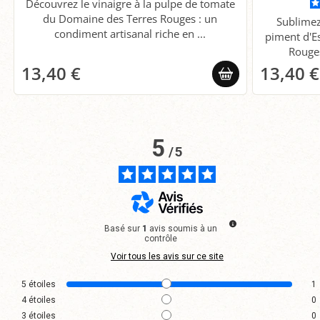
Découvrez le vinaigre à la pulpe de tomate
du Domaine des Terres Rouges : un
Sublimez
condiment artisanal riche en ...
piment d'E
Rouges
13,40 €
13,40 €
5
/
5
Basé sur
1
avis soumis à un
contrôle
Voir tous les avis sur ce site
5
étoiles
1
4
étoiles
0
3
étoiles
0