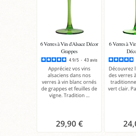
6 Verres à Vin d'Alsace Décor
6 Verres à Vi
Grappes
Déco
4.9
/
5
-
43
avis
Appréciez vos vins
Découvrez l
alsaciens dans nos
des verres à
verres à vin blanc ornés
traditionne
de grappes et feuilles de
vert clair. Pa
vigne. Tradition ...
29,90 €
24,