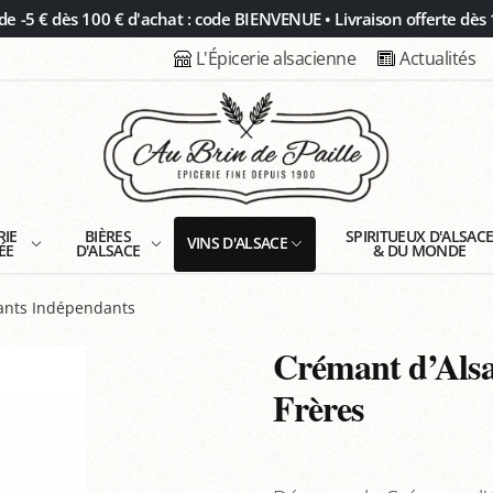
 -5 € dès 100 € d'achat : code BIENVENUE • Livraison offerte dès 
L'Épicerie alsacienne
Actualités
RIE
BIÈRES
SPIRITUEUX D'ALSAC
VINS D'ALSACE
ÉE
D'ALSACE
& DU MONDE
tants Indépendants
Crémant d’Alsa
Frères