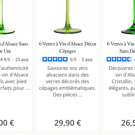
n d'Alsace Sans
6 Verres à Vin d'Alsace Décor
6 Verres à Vin
r Uni
Cépages
Sans Dé
4.9
/
5
-
23
avis
5
/
5
-
2
avis
'authenticité
Savourez vos vins
Découvrez l
 vin d'Alsace
alsaciens dans des
vin d'Al
ls avec pied
verres décorés des
Cristallin,
rfaits pour ...
cépages emblématiques.
élégants, p
Des pièces ...
sublim
00 €
29,90 €
26,