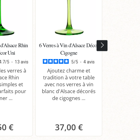
 d'Alsace Rhin
6 Verres à Vin d'Alsace Décor
Pinot gris A
cor Uni
Cigogne
Particuliè
Domaine Mey
4.7
/
5
-
13
avis
5
/
5
-
4
avis
Fil
es verres à
Ajoutez charme et
sace Rhin
tradition à votre table
 simples et
avec nos verres à vin
Dégustez le
arfaits pour
blanc d'Alsace décorés
Cuvée Ferna
er ...
de cigognes ...
d'Alsace g
fruité. Parf
50 €
37,00 €
14,