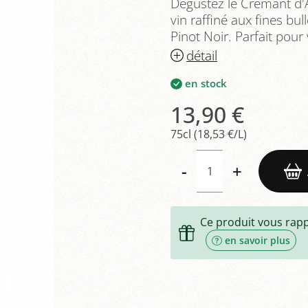
Dégustez le Crémant d'A
vin raffiné aux fines bul
Pinot Noir. Parfait pour 
détail
en stock
13,90 €
75cl (18,53 €/L)
-
+
Ce produit vous rap
en savoir plus