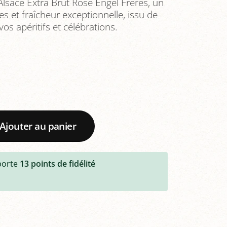
lsace Extra Brut Rosé Engel Frères, un
les et fraîcheur exceptionnelle, issu de
vos apéritifs et célébrations.
Ajouter au panier
porte
13
points de fidélité