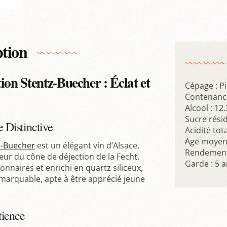
ption
ion Stentz-Buecher : Éclat et
Cépage : P
Contenance
Alcool : 12
Sucre résid
e Distinctive
Acidité tota
Age moyen 
z-Buecher
est un élégant vin d’Alsace,
Rendement 
œur du cône de déjection de la Fecht.
Garde : 5 
nnaires et enrichi en quartz siliceux,
marquable, apte à être apprécié jeune
atience