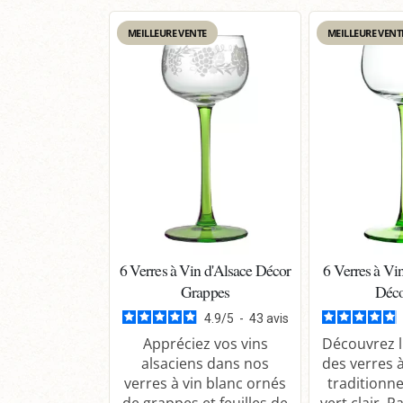
MEILLEURE VENTE
MEILLEURE VENT
6 Verres à Vin d'Alsace Décor
6 Verres à Vi
Grappes
Déco
4.9
/
5
-
43
avis
Appréciez vos vins
Découvrez l
alsaciens dans nos
des verres à
verres à vin blanc ornés
traditionne
de grappes et feuilles de
vert clair. Pa