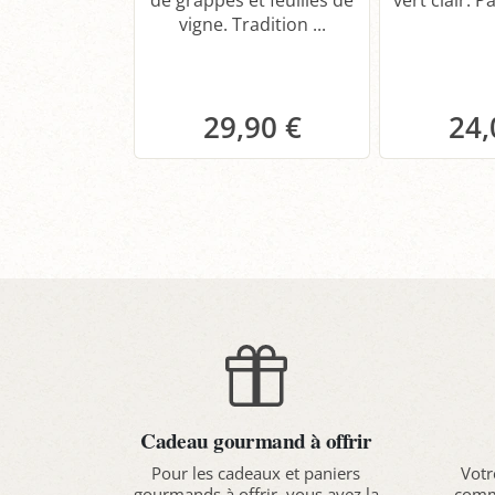
vigne. Tradition ...
29,90 €
24,
Panier
P
Cadeau gourmand à offrir
Pour les cadeaux et paniers
Votr
gourmands à offrir, vous avez la
comma