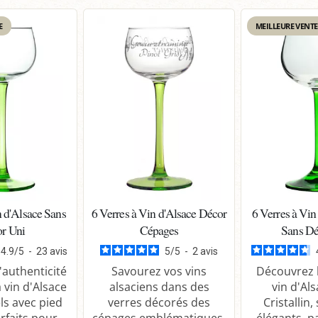
E
MEILLEURE VENTE
n d'Alsace Sans
6 Verres à Vin d'Alsace Décor
6 Verres à Vin
r Uni
Cépages
Sans Dé
4.9
/
5
-
23
avis
5
/
5
-
2
avis
'authenticité
Savourez vos vins
Découvrez l
 vin d'Alsace
alsaciens dans des
vin d'Al
ls avec pied
verres décorés des
Cristallin,
rfaits pour ...
cépages emblématiques.
élégants, p