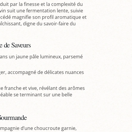
aduit par la finesse et la complexité du
e vin suit une fermentation lente, suivie
océdé magnifie son profil aromatique et
aîchissant, digne du savoir-faire du
e de Saveurs
 dans un jaune pâle lumineux, parsemé
rger, accompagné de délicates nuances
e franche et vive, révélant des arômes
réable se terminant sur une belle
 Gourmande
ompagnie d’une choucroute garnie,