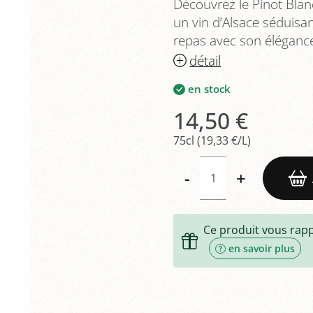
Découvrez le Pinot Bla
un vin d’Alsace séduisan
repas avec son élégance
détail
en stock
14,50 €
75cl (19,33 €/L)
-
+
Ce produit vous rap
en savoir plus