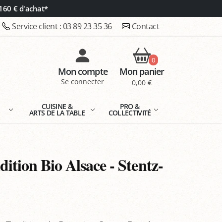
160 € d'achat*
Service client :
03 89 23 35 36
Contact
0
Mon compte
Mon panier
Se connecter
0,00 €
E
CUISINE &
PRO &
ARTS DE LA TABLE
COLLECTIVITÉ
dition Bio Alsace - Stentz-