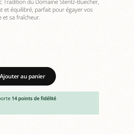
nc Tradition du Domaine Stentz-Buecher,
t et équilibré, parfait pour égayer vos
 et sa fraîcheur.
Ajouter au panier
porte
14
points de fidélité