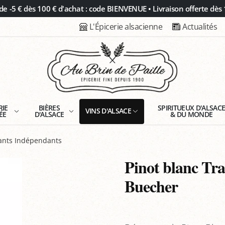
 -5 € dès 100 € d'achat : code BIENVENUE • Livraison offerte dès 
L'Épicerie alsacienne
Actualités
RIE
BIÈRES
SPIRITUEUX D'ALSAC
VINS D'ALSACE
ÉE
D'ALSACE
& DU MONDE
tants Indépendants
Pinot blanc Tra
Buecher