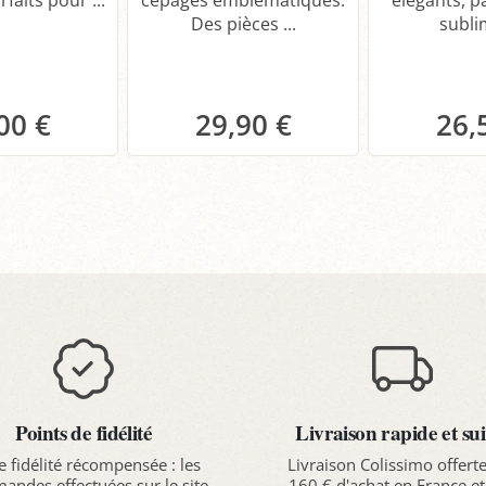
Des pièces ...
sublim
00 €
29,90 €
26,
anier
Panier
P
Points de fidélité
Livraison rapide et sui
e fidélité récompensée : les
Livraison Colissimo offert
ndes effectuées sur le site
160 € d'achat en France et