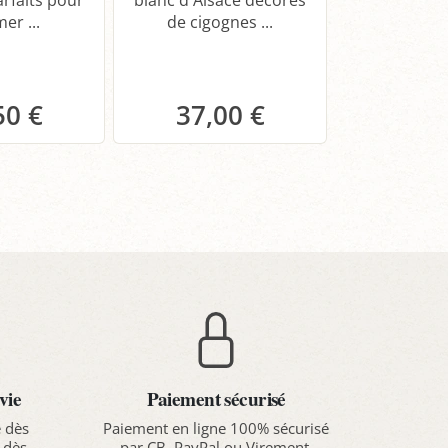
Cuvée Ferna
er ...
de cigognes ...
d'Alsace g
fruité. Parf
50 €
37,00 €
14,
anier
Panier
Pa
vie
Paiement sécurisé
e dès
Paiement en ligne 100% sécurisé
 dès
par CB, PayPal ou Virement.