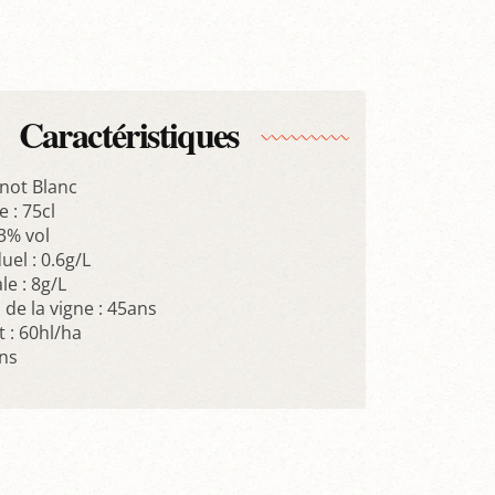
Caractéristiques
inot Blanc
 : 75cl
.3% vol
uel : 0.6g/L
le : 8g/L
de la vigne : 45ans
: 60hl/ha
ans