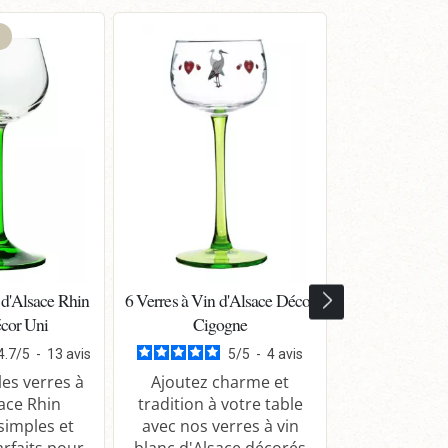
 d'Alsace Rhin
6 Verres à Vin d'Alsace Décor
Pinot gris A
cor Uni
Cigogne
Particuliè
Domaine Mey
4.7
/
5
-
13
avis
5
/
5
-
4
avis
Fil
es verres à
Ajoutez charme et
sace Rhin
tradition à votre table
 simples et
avec nos verres à vin
Dégustez le
arfaits pour
blanc d'Alsace décorés